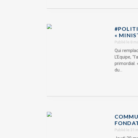
#POLIT
« MINIS
Publié le 8 m
Qui remplac
L'Equipe, "l
primordial.
du...
COMMUN
FONDATI
Publié le 31 