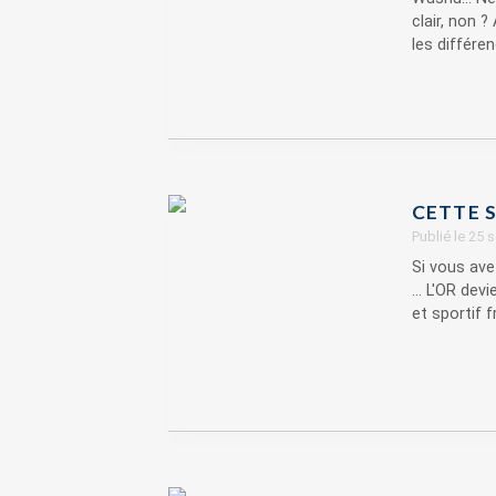
clair, non ?
les différen
CETTE 
Publié le 25
Si vous ave
... L'OR de
et sportif f