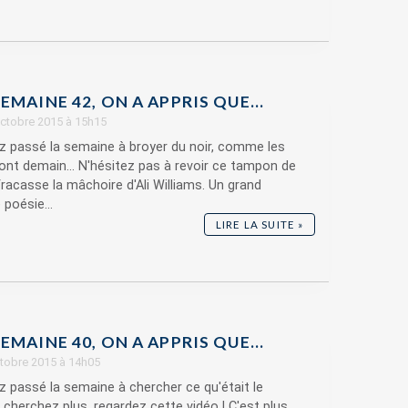
EMAINE 42, ON A APPRIS QUE…
 octobre 2015 à 15h15
z passé la semaine à broyer du noir, comme les
ront demain... N'hésitez pas à revoir ce tampon de
fracasse la mâchoire d'Ali Williams. Un grand
poésie...
LIRE LA SUITE »
EMAINE 40, ON A APPRIS QUE…
ctobre 2015 à 14h05
z passé la semaine à chercher ce qu'était le
 cherchez plus, regardez cette vidéo ! C'est plus