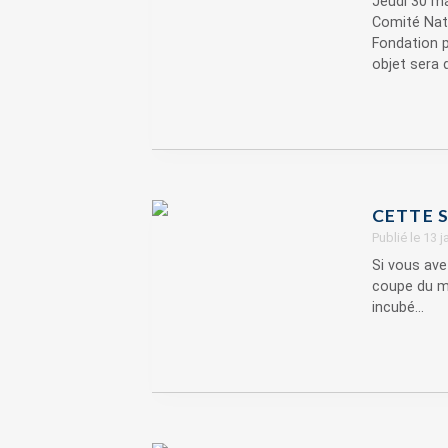
Jeudi 30 ma
Comité Nati
Fondation 
objet sera d
CETTE S
Publié le 13 
Si vous a
coupe du mo
incubé...