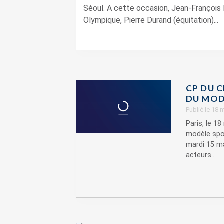
Séoul. A cette occasion, Jean-François 
Olympique, Pierre Durand (équitation)...
CP DU 
DU MODÈ
Publié le 18 
Paris, le 
modèle spor
mardi 15 ma
acteurs...