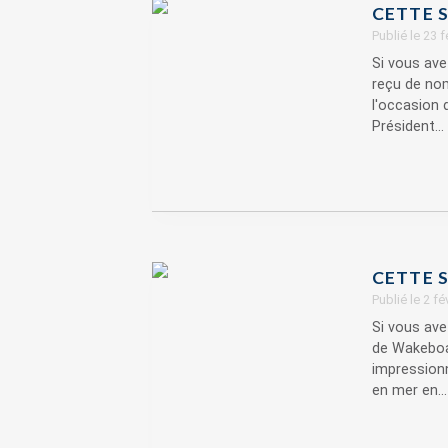
CETTE S
Publié le 23 
Si vous ave
reçu de nom
l'occasion 
Président...
CETTE S
Publié le 2 f
Si vous av
de Wakeboard
impressionn
en mer en...