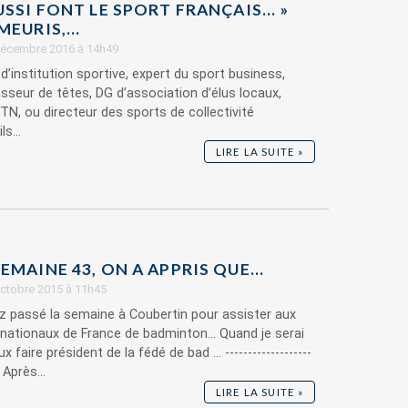
USSI FONT LE SPORT FRANÇAIS… »
MEURIS,...
 décembre 2016 à 14h49
 d’institution sportive, expert du sport business,
sseur de têtes, DG d’association d’élus locaux,
DTN, ou directeur des sports de collectivité
ls...
LIRE LA SUITE »
EMAINE 43, ON A APPRIS QUE…
 octobre 2015 à 11h45
z passé la semaine à Coubertin pour assister aux
nationaux de France de badminton... Quand je serai
x faire président de la fédé de bad ... -------------------
- Après...
LIRE LA SUITE »