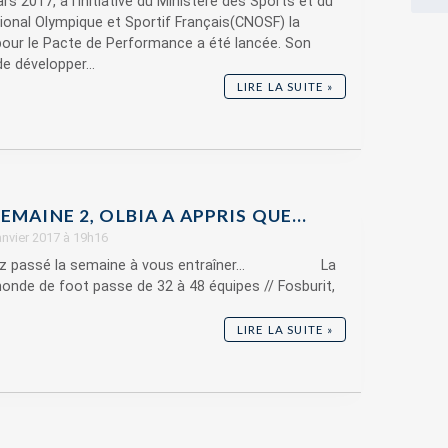
rs 2017, à l'initiative du Ministère des Sports et du
onal Olympique et Sportif Français(CNOSF) la
pour le Pacte de Performance a été lancée. Son
e développer...
LIRE LA SUITE »
EMAINE 2, OLBIA A APPRIS QUE…
janvier 2017 à 19h16
vez passé la semaine à vous entraîner... La
nde de foot passe de 32 à 48 équipes // Fosburit,
LIRE LA SUITE »