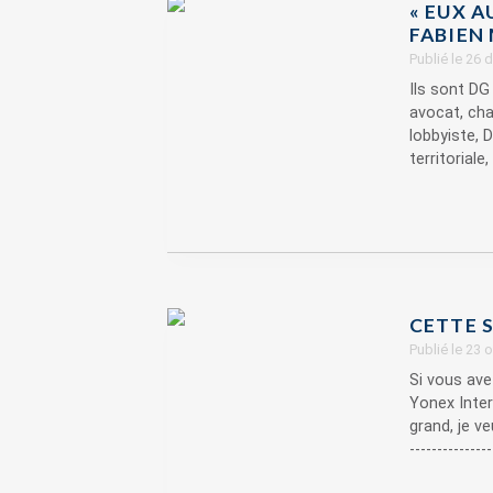
« EUX A
FABIEN 
Publié le 26
Ils sont DG
avocat, cha
lobbyiste, 
territoriale, i
CETTE S
Publié le 23
Si vous ave
Yonex Inter
grand, je veu
--------------