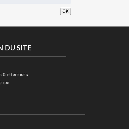
OK
N DU SITE
s & références
quipe
t