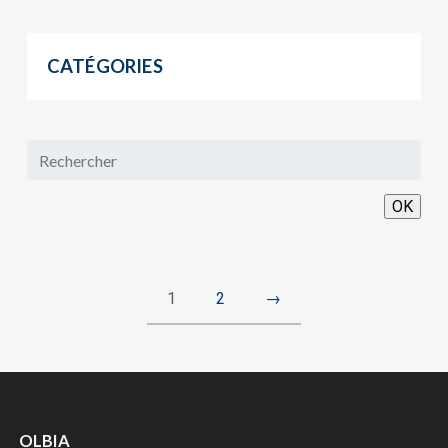
CATÉGORIES
OK
1
2
→
OLBIA