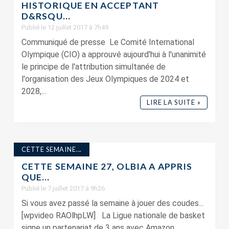
HISTORIQUE EN ACCEPTANT
D&RSQU...
Publié le 12 juillet 2017 à 7h49
Communiqué de presse Le Comité International
Olympique (CIO) a approuvé aujourd'hui à l'unanimité
le principe de l'attribution simultanée de
l'organisation des Jeux Olympiques de 2024 et
2028,...
LIRE LA SUITE »
CETTE SEMAINE...
CETTE SEMAINE 27, OLBIA A APPRIS
QUE…
Publié le 7 juillet 2017 à 9h26
Si vous avez passé la semaine à jouer des coudes...
[wpvideo RAOlhpLW] La Ligue nationale de basket
signe un partenariat de 3 ans avec Amazon