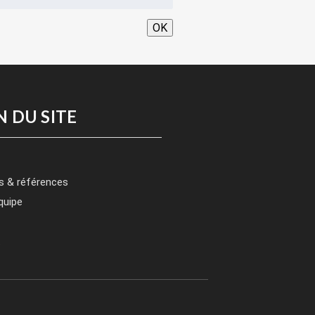
OK
N DU SITE
s & références
quipe
t