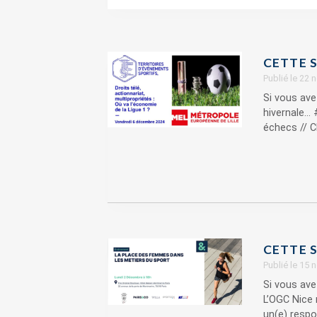
CETTE S
Publié le 22
Si vous ave
hivernale… 
échecs // C
CETTE S
Publié le 15
Si vous ave
L’OGC Nice 
un(e) respo