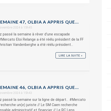
EMAINE 47, OLBIA A APPRIS QUE…
 novembre 2024 à 15h45
z passé la semaine à rêver d’une escapade
#Mercato Eloi Relange a été réélu président de la FF
hristian Vandenberghe a été réélu président...
LIRE LA SUITE »
EMAINE 46, OLBIA A APPRIS QUE…
 novembre 2024 à 15h43
z passé la semaine sur la ligne de départ… #Mercato
recherche un(e) juriste // Le SM Caen recherche
nsable administratif et financier // Le RC Lens