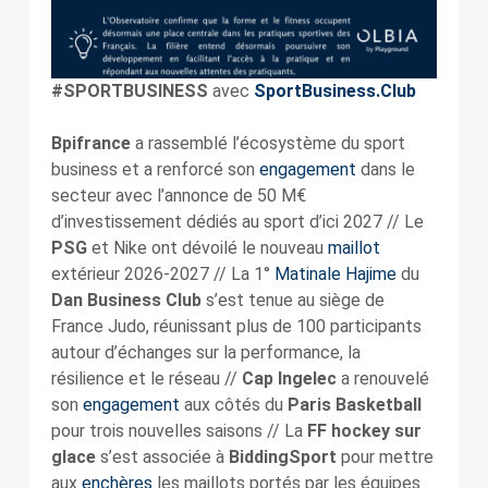
#SPORTBUSINESS
avec
SportBusiness.Club
Bpifrance
a rassemblé l’écosystème du sport
business et a renforcé son
engagement
dans le
secteur avec l’annonce de 50 M€
d’investissement dédiés au sport d’ici 2027 // Le
PSG
et Nike ont dévoilé le nouveau
maillot
extérieur 2026-2027 // La 1°
Matinale Hajime
du
Dan Business Club
s’est tenue au siège de
France Judo, réunissant plus de 100 participants
autour d’échanges sur la performance, la
résilience et le réseau //
Cap Ingelec
a renouvelé
son
engagement
aux côtés du
Paris Basketball
pour trois nouvelles saisons // La
FF hockey sur
glace
s’est associée à
BiddingSport
pour mettre
aux
enchères
les maillots portés par les équipes