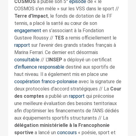
COSMOS
a publié son 5°
épisode
de « le
COSMOS s’en mêle » sur les VSS dans le sport //
Terre d’Impact
, le fonds de dotation de la FF
tennis, a placé la santé au cœur de son
engagement
en s’associant à la Fondation
Gustave Roussy //
TES
a remis officiellement le
rapport
sur l’avenir des grands stades français à
Marina Ferrari. Ce dernier est désormais
consultable
// L’
INSEP
a déployé un certificat
d’influence responsable
destiné aux sportifs de
haut niveau. Il a également mis en place une
coopération franco-polonaise
avec la signature de
deux protocoles d’accord stratégiques // La
Cour
des comptes
a publié un
rapport
qui préconise
une meilleure évaluation des besoins territoriaux
afin d’optimiser les financements de l’ANS dédiés
aux équipements sportifs structurants // La
délégation ministérielle à la Francophonie
sportive
a lancé un
concours
« poésie, sport et