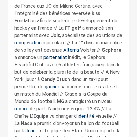
de France aux JO de Milano Cortina, avec
l’intégralité des bénéfices reversée à sa
Fondation afin de soutenir le développement du
hockey en France // La
FF golf
a annoncé son
partenariat avec
Jolt
, spécialiste des solutions de
récupération
musculaire // La 1° division masculine
de volley est devenue
Alterna
Volstar //
Sephora
a annoncé un
partenariat
inédit, le Sephora
Beautiful Club, avec 6 athlètes françaises dans le
but de célébrer la pluralité de la beauté // A New-
York, jouer à
Candy Crush
dans un taxi peut
permettre de
gagner
sa course pour le stade et
un match du Mondial // Grace à la Coupe du
Monde de football,
M6
a enregistré un niveau
record
de part d’audience en juin : 12,4% // La
Chaîne
L’Equipe
va changer d’
identité
visuelle //
La
Nasa
a promis d’envoyer un ballon de football
sur la
lune
… si l’équipe des Etats-Unis remporte la