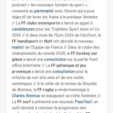
podcast « les nouveaux terrains du sport »,
consacré au
partenariat
avec Smoon qui a pour
objectif de lever les freins à la pratique féminine
// La
FF clubs omnisports
a lancé un appel à
candidatures
pour les Trophées Sport Asso et Co
2026 // A deux mois de l’Euro 2026 de Cécifoot, la
FF handisport
et
Nolt
ont dévoilé le nouveau
maillot
de l’Equipe de France // Dans le cadre des
championnats du monde 2028, la
FF hockey sur
glace
a lancé une
consultation
sur la partie front
office billetterie // La
FF pétanque et jeu
provençal
a lancé une
consultation
pour la
refonte de son site web et de ses outils
numériques // A la veille de la remise du Bouclier
de Brennus, la
FF rugby
a rendu hommage à
Charles Brennus
en inaugurant sa stèle funéraire //
La
FF surf
a présenté son nouveau
Pass’Surf
, un
outil destiné à valoriser la progression des