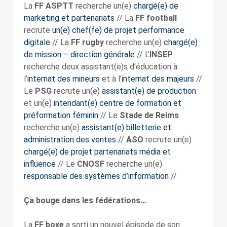
La
FF ASPTT
recherche un(e)
chargé(e) de
marketing et partenariats
// La
FF football
recrute
un(e) chef(fe) de projet performance
digitale
// La
FF rugby
recherche un(e)
chargé(e)
de mission – direction générale
// L’
INSEP
recherche deux assistant(e)s d’éducation à
l’
internat des mineurs
et à l’
internat des majeurs
//
Le
PSG
recrute un(e)
assistant(e) de production
et un(e)
intendant(e) centre de formation et
préformation féminin
// Le
Stade de Reims
recherche un(e)
assistant(e) billetterie et
administration des ventes
//
ASO
recrute un(e)
chargé(e) de projet partenariats média et
influence
// Le
CNOSF
recherche un(e)
responsable des systèmes d’information
//
Ça bouge dans les fédérations…
La
FF boxe
a sorti un nouvel épisode de son