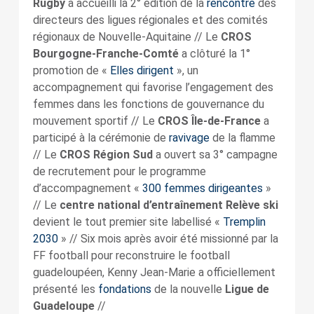
Rugby
a accueilli la 2° édition de la
rencontre
des
directeurs des ligues régionales et des comités
régionaux de Nouvelle-Aquitaine // Le
CROS
Bourgogne-Franche-Comté
a clôturé la 1°
promotion de «
Elles dirigent
», un
accompagnement qui favorise l’engagement des
femmes dans les fonctions de gouvernance du
mouvement sportif // Le
CROS Île-de-France
a
participé à la cérémonie de
ravivage
de la flamme
// Le
CROS Région Sud
a ouvert sa 3° campagne
de recrutement pour le programme
d’accompagnement «
300 femmes dirigeantes
»
// Le
centre national d’entraînement Relève ski
devient le tout premier site labellisé «
Tremplin
2030
» // Six mois après avoir été missionné par la
FF football pour reconstruire le football
guadeloupéen, Kenny Jean-Marie a officiellement
présenté les
fondations
de la nouvelle
Ligue de
Guadeloupe
//