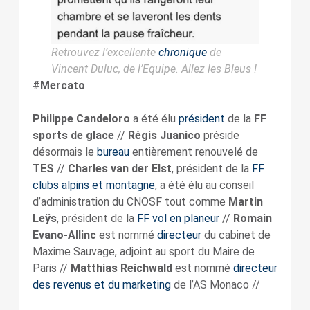
Retrouvez l’excellente
chronique
de
Vincent Duluc, de l’Equipe. Allez les Bleus !
#Mercato
Philippe Candeloro
a été élu
président
de la
FF
sports de glace
//
Régis Juanico
préside
désormais le
bureau
entièrement renouvelé de
TES
//
Charles van der Elst
, président de la
FF
clubs alpins et montagne
, a été élu au conseil
d’administration du CNOSF tout comme
Martin
Leÿs
, président de la
FF vol en planeur
//
Romain
Evano-Allinc
est nommé
directeur
du cabinet de
Maxime Sauvage, adjoint au sport du Maire de
Paris //
Matthias Reichwald
est nommé
directeur
des revenus et du marketing
de l’AS Monaco //