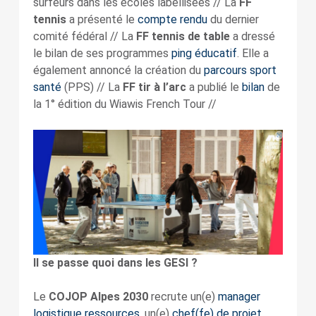
surfeurs dans les écoles labellisées // La
FF
tennis
a présenté le
compte rendu
du dernier
comité fédéral // La
FF tennis de table
a dressé
le bilan de ses programmes
ping éducatif
. Elle a
également annoncé la création du
parcours sport
santé
(PPS) // La
FF tir à l’arc
a publié le
bilan
de
la 1° édition du Wiawis French Tour //
Il se passe quoi dans les GESI ?
Le
COJOP Alpes 2030
recrute un(e)
manager
logistique ressources
, un(e)
chef(fe) de projet