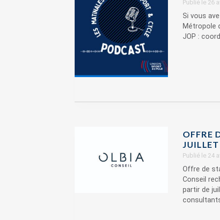
Publié le 26 
Si vous ave
Métropole 
JOP : coordi
OFFRE D
JUILLET
Publié le 24 
Offre de sta
Conseil rec
partir de j
consultants