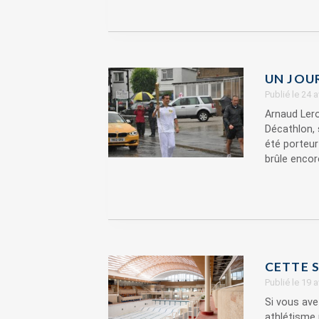
UN JOU
Publié le 24 
Arnaud Ler
Décathlon, 
été porteur
brûle encore
CETTE S
Publié le 19 
Si vous ave
athlétisme 