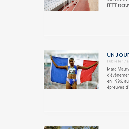
FFTT recrute
UN JOU
Publié le 17 
Marc Maury,
d'évènement
en 1996, au
épreuves d'