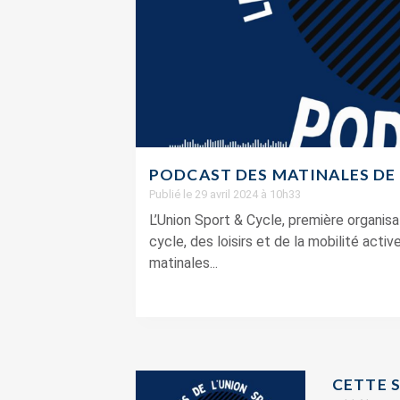
PODCAST DES MATINALES DE 
Publié le 29 avril 2024 à 10h33
L’Union Sport & Cycle, première organisat
cycle, des loisirs et de la mobilité acti
matinales...
CETTE S