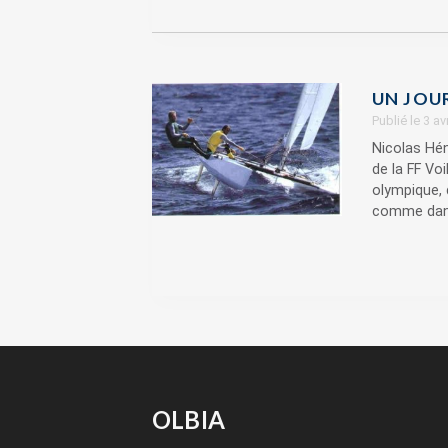
UN JOU
Publié le 3 a
Nicolas Hén
de la FF Vo
olympique, 
comme dans 
OLBIA