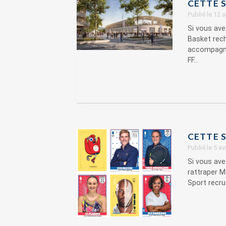
CETTE S
Publié le 12 
Si vous ave
Basket rec
accompagne
FF...
CETTE S
Publié le 5 a
Si vous avez
rattraper M
Sport recrut