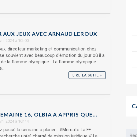
R AUX JEUX AVEC ARNAUD LEROUX
avril 2024 à 10h00
oux, directeur marketing et communication chez
se souvient avec beaucoup d'émotion du jour où il a
 de la flamme olympique... La flamme olympique
...
LIRE LA SUITE »
C
EMAINE 16, OLBIA A APPRIS QUE…
avril 2024 à 16h44
z passé la semaine à planer... #Mercato La FF
recherche un(e) chargé de mission juridique // La