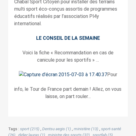
Chabal Sport Citoyen pour installer des terrains
multi sport éco-conçus assortis de programmes
éducatifs réalisés par l’association Pl4y
international.
LE CONSEIL DE LA SEMAINE
Voici la fiche « Recommandation en cas de
canicule pour les sportifs » …
Pour
info, le Tour de France part demain ! Allez, on vous
laisse, on part rouler…
Tags :
sport (215)
,
Dentsu aegis (1)
,
ministère (13)
,
sport-santé
(26)
,
didier lauras (1)
,
ministre des sports (32)
,
sportlab (5)
,