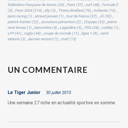
fédération française de tennis (24)
,
Paris (37)
,
surf (48)
,
formule E
(5)
,
Paris 2024 (214)
,
afp (3)
,
Thierry Braillard (70)
,
hollande (10)
,
paris racing (1)
,
arnaud jaouen (1)
,
tour de france (37)
,
JO (92)
,
patrick kanner (22)
,
assureurs prevention (2)
,
L'Equipe (23)
,
pierre-
rené lemas (1)
,
baromètre (4)
,
Lagardère (5)
,
PSG (28)
,
cofidis (1)
,
LFP (41)
,
rugby (44)
,
coupe du monde (11)
,
ligue 1 (8)
,
saint-
etienne (3)
,
damien ressiot (1)
,
maif (13)
UN
COMMENTAIRE
Le Tiger Junior
30 juillet 2015
Une semaine 27 riche en actualité sportive en somme