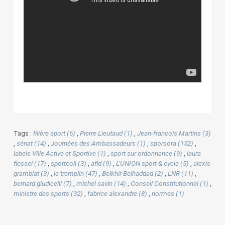
Tags :
filière sport (6)
,
Pierre Lieutaud (1)
,
Jean-francois Martins (3)
,
sénat (14)
,
Journées des Ambassadeurs (1)
,
sporsora (152)
,
labels Ville Active et Sportive (1)
,
sport sur ordonnance (9)
,
laura
flessel (17)
,
sportcoll (3)
,
afld (9)
,
L’UNION sport & cycle (5)
,
alexis
gramblat (3)
,
le tremplin (47)
,
Belkhir Belhaddad (2)
,
LNR (11)
,
bernard giudicelli (7)
,
michel savin (14)
,
Conseil Constitutionnel (1)
,
ministre des sports (32)
,
fabrice alexandre (8)
,
normes (1)