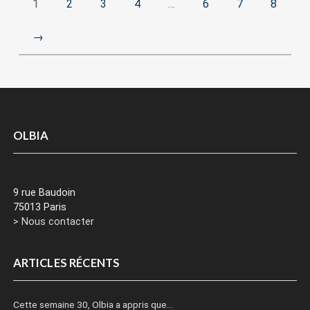
1
2
3
4
…
6
7
8
→
OLBIA
9 rue Baudoin
75013 Paris
> Nous contacter
ARTICLES RÉCENTS
Cette semaine 30, Olbia a appris que…