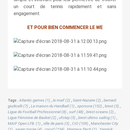
un court de tennis rapidement et sans
engagement.
ET POUR BIEN COMMENCER LE WE
Tags :
Atlantic games (1)
,
la maif (2)
,
Saint-Nazaire (2)
,
bernard
giudicelli (7)
,
La maison du Handball (1)
,
sporsora (152)
,
brest (3)
,
Ligue de Football Professionnel (8)
,
surf (48)
,
brest oceans (2)
,
Ligue Féminine de Basket (2)
,
ufolep (5)
,
brest ultimo sailing (1)
,
MAIF Open LFB. (1)
,
ville de paris (3)
,
CIO (109)
,
Manchester City
(1)
,
xavier rivoire (4)
,
cnosf (134)
,
Margaux Pech (1)
,
Yannick