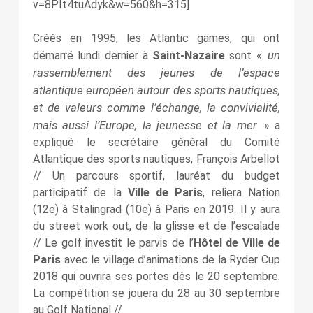
v=8PIt4tuAdyk&w=560&h=315]
Créés en 1995, les Atlantic games, qui ont
un
démarré lundi dernier à
Saint-Nazaire
sont «
rassemblement des jeunes de l’espace
atlantique européen autour des sports nautiques,
et de valeurs comme l’échange, la convivialité,
mais aussi l’Europe, la jeunesse et la mer
» a
expliqué le secrétaire général du Comité
Atlantique des sports nautiques, François Arbellot
// Un parcours sportif, lauréat du budget
participatif de la
Ville de Paris
, reliera Nation
(12e) à Stalingrad (10e) à Paris en 2019. Il y aura
du street work out, de la glisse et de l’escalade
// Le golf investit le parvis de l’
Hôtel de Ville de
Paris
avec le village d’animations de la Ryder Cup
2018 qui ouvrira ses portes dès le 20 septembre.
La compétition se jouera du 28 au 30 septembre
au Golf National //