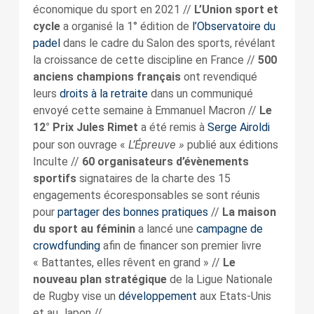
économique du sport en 2021 //
L’Union sport et
cycle
a organisé la 1° édition de
l’Observatoire du
padel
dans le cadre du Salon des sports, révélant
la croissance de cette discipline en France //
500
anciens champions français
ont revendiqué
leurs
droits à la retraite
dans un communiqué
envoyé cette semaine à Emmanuel Macron //
Le
12° Prix Jules Rimet
a été remis à
Serge Airoldi
L’Épreuve »
pour son ouvrage «
publié aux éditions
Inculte //
60 organisateurs d’évènements
sportifs
signataires de la charte des 15
engagements écoresponsables se sont réunis
pour
partager des bonnes pratiques
//
La maison
du sport au féminin
a lancé une
campagne de
crowdfunding
afin de financer son premier livre
« Battantes, elles rêvent en grand » //
Le
nouveau plan stratégique
de la Ligue Nationale
de Rugby vise un
développement
aux Etats-Unis
et au Japon //