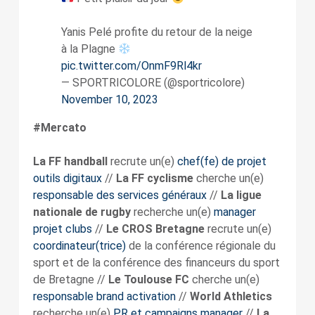
Yanis Pelé profite du retour de la neige
à la Plagne
pic.twitter.com/OnmF9Rl4kr
— SPORTRICOLORE (@sportricolore)
November 10, 2023
#Mercato
La FF handball
recrute un(e)
chef(fe) de projet
outils digitaux
//
La FF cyclisme
cherche un(e)
responsable des services généraux
//
La ligue
nationale de rugby
recherche un(e)
manager
projet clubs
//
Le CROS Bretagne
recrute un(e)
coordinateur(trice)
de la conférence régionale du
sport et de la conférence des financeurs du sport
de Bretagne //
Le Toulouse FC
cherche un(e)
responsable brand activation
//
World Athletics
recherche un(e)
PR et campaigns manager
//
La