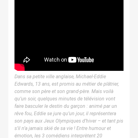
Dans sa petite ville anglaise, Michael-Eddie
Edwards, 13 ans, est promis au métier de plâtrier,
comme son père et son grand-père. Mais voilà
qu’un soir, quelques minutes de télévision vont
faire basculer le destin du garçon : animé par un
rêve fou, Eddie se jure qu’un jour, il représentera
son pays aux Jeux Olympiques d’hiver – et tant pis
s’il n’a jamais skié de sa vie ! Entre humour et
émotion, les 3 comédiens interprètent 20