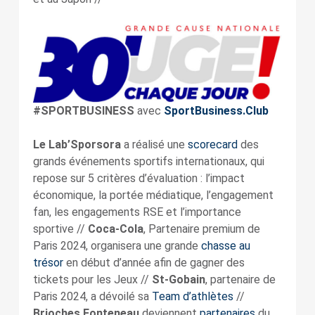
#SPORTBUSINESS
avec
SportBusiness.Club
Le Lab’Sporsora
a réalisé une
scorecard
des
grands événements sportifs internationaux, qui
repose sur 5 critères d’évaluation : l’impact
économique, la portée médiatique, l’engagement
fan, les engagements RSE et l’importance
sportive //
Coca-Cola
, Partenaire premium de
Paris 2024, organisera une grande
chasse au
trésor
en début d’année afin de gagner des
tickets pour les Jeux //
St-Gobain
, partenaire de
Paris 2024, a dévoilé sa
Team d’athlètes
//
Brioches Fonteneau
deviennent
partenaires
du