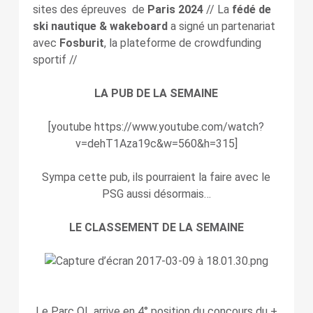
sites des épreuves de
Paris 2024
// La
fédé de
ski nautique & wakeboard
a signé un partenariat
avec
Fosburit
, la plateforme de crowdfunding
sportif //
LA PUB DE LA SEMAINE
[youtube https://www.youtube.com/watch?
v=dehT1Aza19c&w=560&h=315]
Sympa cette pub, ils pourraient la faire avec le
PSG aussi désormais…
LE CLASSEMENT DE LA SEMAINE
Le Parc OL arrive en 4° position du concours du +