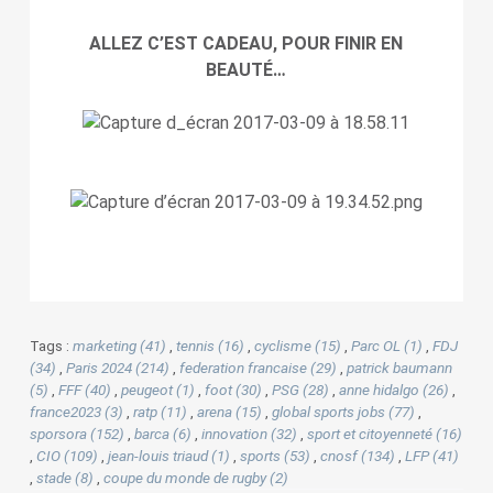
ALLEZ C’EST CADEAU, POUR FINIR EN
BEAUTÉ…
Tags :
marketing (41)
,
tennis (16)
,
cyclisme (15)
,
Parc OL (1)
,
FDJ
(34)
,
Paris 2024 (214)
,
federation francaise (29)
,
patrick baumann
(5)
,
FFF (40)
,
peugeot (1)
,
foot (30)
,
PSG (28)
,
anne hidalgo (26)
,
france2023 (3)
,
ratp (11)
,
arena (15)
,
global sports jobs (77)
,
sporsora (152)
,
barca (6)
,
innovation (32)
,
sport et citoyenneté (16)
,
CIO (109)
,
jean-louis triaud (1)
,
sports (53)
,
cnosf (134)
,
LFP (41)
,
stade (8)
,
coupe du monde de rugby (2)