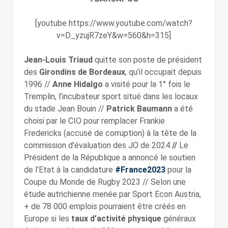
[youtube https://www.youtube.com/watch?
v=D_yzujR7zeY&w=560&h=315]
Jean-Louis Triaud
quitte son poste de président
des
Girondins de Bordeaux
, qu’il occupait depuis
1996 //
Anne Hidalgo
a visité pour la 1° fois le
Tremplin, l’incubateur sport situé dans les locaux
du stade Jean Bouin //
Patrick Baumann
a été
choisi par le CIO pour remplacer Frankie
Fredericks (accusé de corruption) à la tête de la
commission d’évaluation des JO de 2024
//
Le
Président de la République a annoncé le soutien
de l’Etat à la candidature
#France2023
pour la
Coupe du Monde de Rugby 2023 // Selon une
étude autrichienne menée par Sport Econ Austria,
+ de 78 000 emplois pourraient être créés en
Europe si les
taux d’activité physique
généraux