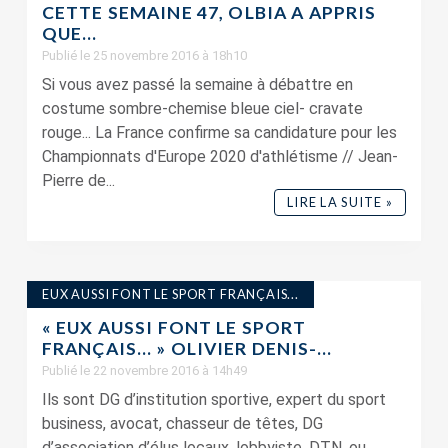
CETTE SEMAINE 47, OLBIA A APPRIS
QUE…
Publié le 25 novembre 2016 à 18h10
Si vous avez passé la semaine à débattre en
costume sombre-chemise bleue ciel- cravate
rouge... La France confirme sa candidature pour les
Championnats d'Europe 2020 d'athlétisme // Jean-
Pierre de...
LIRE LA SUITE »
EUX AUSSI FONT LE SPORT FRANÇAIS...
« EUX AUSSI FONT LE SPORT
FRANÇAIS… » OLIVIER DENIS-...
Publié le 22 novembre 2016 à 14h49
Ils sont DG d’institution sportive, expert du sport
business, avocat, chasseur de têtes, DG
d’association d’élus locaux, lobbyiste, DTN, ou