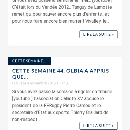
Si vous avez passé la semaine en mer... [youtube ]
C'était lors du Vendée 2012...Tanguy de Lamotte
remet ça, pour sauver encore plus d'enfants...et
pour nous faire encore bien marrer ! Vivalley, le...
LIRE LA SUITE »
CETTE SEMAINE...
CETTE SEMAINE 44, OLBIA A APPRIS
QUE…
Publié le 4 novembre 2016 à 14h03
Si vous avez passé la semaine à rigoler en tribune...
[youtube ] L'association Callisto XV accuse le
président de la FFRugby Pierre Camou et le
secrétaire d'Etat aux sports Thierry Braillard de
non-respect...
LIRE LA SUITE »