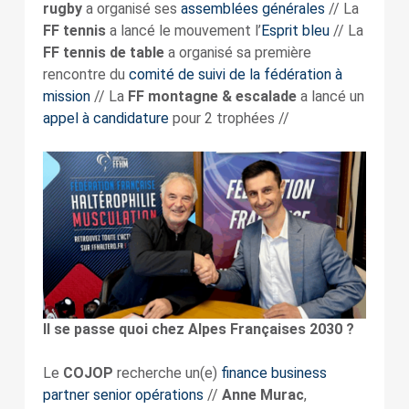
rugby
a organisé ses
assemblées générales
// La
FF tennis
a lancé le mouvement l’
Esprit bleu
// La
FF tennis de table
a organisé sa première
rencontre du
comité de suivi de la fédération à
mission
// La
FF montagne & escalade
a lancé un
appel à candidature
pour 2 trophées //
Il se passe quoi chez Alpes Françaises 2030 ?
Le
COJOP
recherche un(e)
finance business
partner senior opérations
//
Anne Murac
,