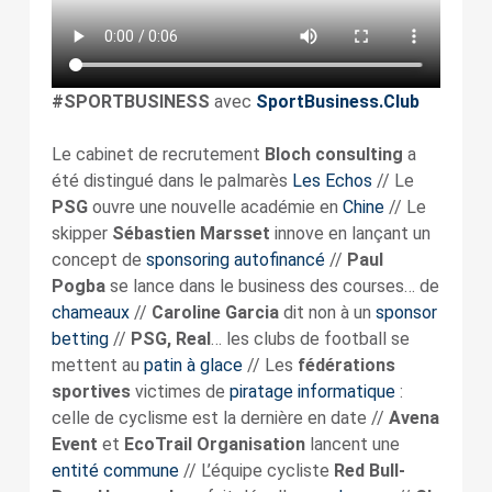
#SPORTBUSINESS
avec
SportBusiness.Club
Le cabinet de recrutement
Bloch consulting
a
été distingué dans le palmarès
Les Echos
// Le
PSG
ouvre une nouvelle académie en
Chine
// Le
skipper
Sébastien Marsset
innove en lançant un
concept de
sponsoring autofinancé
//
Paul
Pogba
se lance dans le business des courses… de
chameaux
//
Caroline Garcia
dit non à un
sponsor
betting
//
PSG, Real
… les clubs de football se
mettent au
patin à glace
// Les
fédérations
sportives
victimes de
piratage informatique
:
celle de cyclisme est la dernière en date //
Avena
Event
et
EcoTrail Organisation
lancent une
entité commune
// L’équipe cycliste
Red Bull-