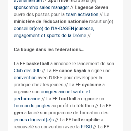
évènementiel
//
Sportfive
recrute un(e)
sponsorship sales manager
// L’
agence Seven
ouvre des postes pour la
team activation
// Le
ministère de l’éducation nationale
recrut un(e)
conseiller(ère) de l’IA-DASEN jeunesse,
engagement et sports de la Drôme
//
Ca bouge dans les fédérations…
La
FF basketball
a annoncé le lancement de son
Club des 300
// La
FF canoë kayak
a signé une
convention
avec l’USEP pour développer la
pratique chez les jeunes // La
FF cyclisme
a
organisé son
congrès annuel santé et
performance
// La
FF football
a organisé un
tournoi de jongles
au profit du téléthon // La
FF
gym
a lancé son programme de formation des
jeunes dirigeant(e)s
// La
FF haltérophilie
a
renouvelé sa convention avec la
FFSU
// La
FF