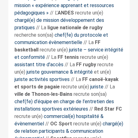
mission « expérience apprenant et ressources
pédagogiques »
// L’
ANDES
recrute un(e)
chargé(e) de mission développement des
pratiques
// La
ligue nationale de rugby
recherche son(sa)
chef(fe) du protocole et
communication évènementielle
// La
FF
basketball
recrute un(e)
juriste – service intégrité
et conformité
// La
FF tennis
recrute un(e)
assistant titre d’accès
// La
FF rugby
recrute
un(e)
juriste gouvernance & intégrité
et un(e)
juriste activités sportives
// La
FF canoë-kayak
et sports de pagaie
recrute un(e)
juriste
// La
ville de Thonon-les-Bains
recrute son(sa)
chef(fe) d’équipe en charge de l’entretien des
installations sportives extérieures
//
Red Star FC
recrute un(e)
commercial(e) hospitalité &
évènementiel
//
OC Sport
recrute un(e)
chargé(e)
de relation participants & communication