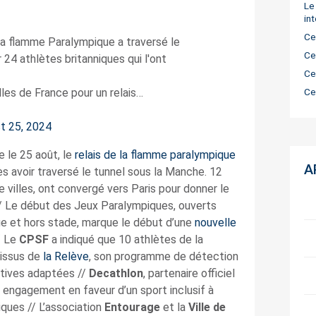
Le
in
Ce
la flamme Paralympique a traversé le
Ce
24 athlètes britanniques qui l'ont
Ce
lles de France pour un relais…
Ce
t 25, 2024
 le 25 août, le
relais de la flamme paralympique
A
ès avoir traversé le tunnel sous la Manche. 12
 villes, ont convergé vers Paris pour donner le
/ Le début des Jeux Paralympiques, ouverts
e et hors stade, marque le début d’une
nouvelle
/ Le
CPSF
a indiqué que 10 athlètes de la
 issus de
la Relève
, son programme de détection
rtives adaptées //
Decathlon
, partenaire officiel
engagement en faveur d’un sport inclusif à
ques // L’association
Entourage
et la
Ville de