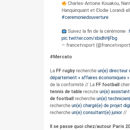
Charles-Antoine Kouakou, Nante
Hanquinquant et Elodie Lorandi al
#ceremoniedouverture
Suivez la fin de la cérémonie :
pic.twitter.com/xbidhHjFbg
— francetvsport (@francetvspor
#Mercato
La
FF rugby
recherche
un(e) directeur
département « affaires économiques »
de la conformité // La
FF football
che
tennis de table
recrute
un(e) assistant
de football
recherche
un(e) technicien
recherche
un(e) chargé(e) de projet digi
recherche
un(e) consultant(e) junior
//
Il se passe quoi chez/autour Paris 2