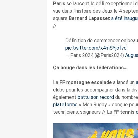
Paris
se lancent le défi exceptionnel 
vue dans l’histoire des Jeux le 4 septem
square
Bernard Lapasset
a été inaugu
//
Définition de commencer en beau
pic.twitter.com/x4mSYjofvd
— Paris 2024 (@Paris2024)
Augus
Ça bouge dans les fédérations…
La
FF montagne escalade
a lancé un
a
clubs pour les accompagner dans la dive
également
battu son record
du nombre 
plateforme
« Mon Rugby » conçue pour fa
techniciens, soigneurs // La
FF tennis