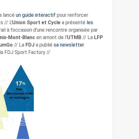
a lancé
un guide interactif
pour renforcer
 // L’
Union Sport et Cycle
a présenté
les
ail à l’occasion d’une rencontre organisée par
onix-Mont-Blanc
en amont de l’
UTMB
// La
LFP
iumGo
// La
FDJ
a publié
sa newsletter
 la FDJ Sport Factory //