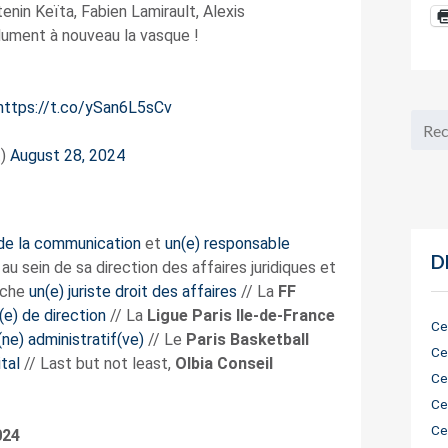
nin Keïta, Fabien Lamirault, Alexis
lument à nouveau la vasque !
https://t.co/ySan6L5sCv
t)
August 28, 2024
 de la communication
et
un(e) responsable
D
au sein de sa direction des affaires juridiques et
rche
un(e) juriste droit des affaires
// La
FF
(e) de direction
// La
Ligue Paris Ile-de-France
Ce
(ne) administratif(ve)
// Le
Paris Basketball
Ce
tal
// Last but not least,
Olbia Conseil
Ce
Ce
Ce
024