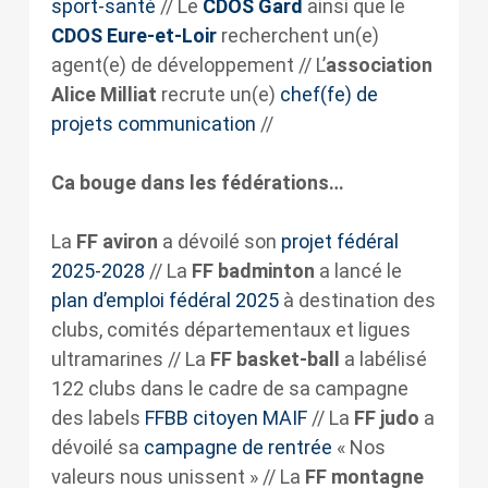
sport-santé
// Le
CDOS Gard
ainsi que le
CDOS Eure-et-Loir
recherchent un(e)
agent(e) de développement // L’
association
Alice Milliat
recrute un(e)
chef(fe) de
projets communication
//
Ca bouge dans les fédérations…
La
FF aviron
a dévoilé son
projet fédéral
2025-2028
// La
FF badminton
a lancé le
plan d’emploi fédéral 2025
à destination des
clubs, comités départementaux et ligues
ultramarines // La
FF basket-ball
a labélisé
122 clubs dans le cadre de sa campagne
des labels
FFBB citoyen MAIF
// La
FF judo
a
dévoilé sa
campagne de rentrée
« Nos
valeurs nous unissent » // La
FF montagne