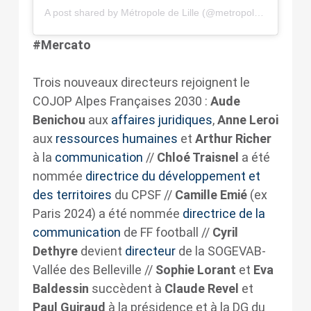
A post shared by Métropole de Lille (@metropoledelille)
#Mercato
Trois nouveaux directeurs rejoignent le
COJOP Alpes Françaises 2030 :
Aude
Benichou
aux
affaires juridiques
,
Anne Leroi
aux
ressources humaines
et
Arthur Richer
à la
communication
//
Chloé Traisnel
a été
nommée
directrice du développement et
des territoires
du CPSF //
Camille Emié
(ex
Paris 2024) a été nommée
directrice de la
communication
de FF football //
Cyril
Dethyre
devient
directeur
de la SOGEVAB-
Vallée des Belleville //
Sophie Lorant
et
Eva
Baldessin
succèdent à
Claude Revel
et
Paul Guiraud
à la présidence et à la DG du