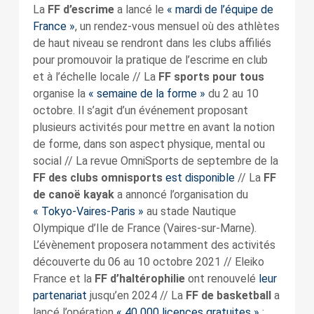
La
FF d’escrime
a lancé le
« mardi de l’équipe de
France »
, un rendez-vous mensuel où des athlètes
de haut niveau se rendront dans les clubs affiliés
pour promouvoir la pratique de l’escrime en club
et à l’échelle locale // La
FF sports pour tous
organise la
« semaine de la forme »
du 2 au 10
octobre. Il s’agit d’un événement proposant
plusieurs activités pour mettre en avant la notion
de forme, dans son aspect physique, mental ou
social // La revue OmniSports de septembre de la
FF des clubs omnisports
est disponible
// La
FF
de canoë kayak
a annoncé l’organisation du
« Tokyo-Vaires-Paris »
au stade Nautique
Olympique d’Ile de France (Vaires-sur-Marne).
L’évènement proposera notamment des activités
découverte du 06 au 10 octobre 2021 // Eleiko
France et la
FF d’haltérophilie
ont renouvelé
leur
partenariat
jusqu’en 2024 // La
FF de basketball
a
lancé l’opération
« 40 000 licences gratuites »
: