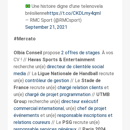
Une histoire digne d'une telenovela
brésilienne
https://t.co/CKDLmy4qmI
— RMC Sport (@RMCsport)
September 21, 2021
#Mercato
Olbia Conseil
propose
2 offres de stages
. À vos
CV ! //
Havas Sports & Entertainment
recherche un(e)
directeur de clientèle social
media
// La
Ligue Nationale de Handball
recrute
un(e)
contrôleur de gestion
// Le
Stade de
France
recrute un(e)
chargé relation clients
et
un(e)
chargé de projet programmation
//
UTMB
Grou
p recherche un(e)
directeur exécutif
commercial international
, un(e)
chef de projet
événements
et un(e)
responsable inscriptions et
relations coureurs
// Le
PSG
recrute un(e)
responsable services généraux
//
Paris 2024