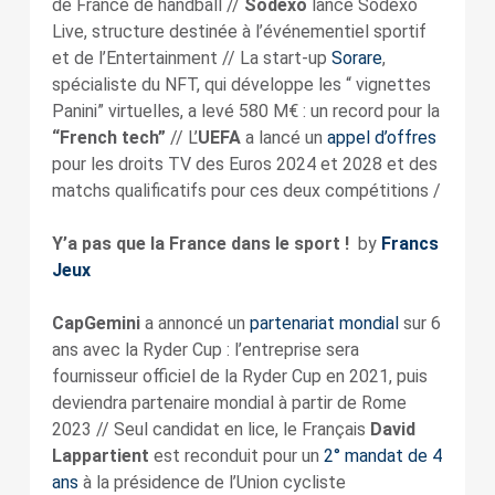
de France de handball //
Sodexo
lance Sodexo
Live, structure destinée à l’événementiel sportif
et de l’Entertainment // La start-up
Sorare
,
spécialiste du NFT, qui développe les “ vignettes
Panini” virtuelles, a levé 580 M€ : un record pour la
“French tech”
// L’
UEFA
a lancé un
appel d’offres
pour les droits TV des Euros 2024 et 2028 et des
matchs qualificatifs pour ces deux compétitions /
Y’a pas que la France dans le sport !
by
Francs
Jeux
CapGemini
a annoncé un
partenariat mondial
sur 6
ans avec la Ryder Cup : l’entreprise sera
fournisseur officiel de la Ryder Cup en 2021, puis
deviendra partenaire mondial à partir de Rome
2023 // Seul candidat en lice, le Français
David
Lappartient
est reconduit pour un
2° mandat de 4
ans
à la présidence de l’Union cycliste