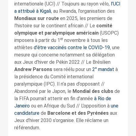
internationale (UCI) // Toujours au rayon vélo,
l’UCI
a attribué à Kigali
, au Rwanda, l’organisation des
Mondiaux sur route
en 2025, les premiers de
l’histoire sur le continent africain // Le
comité
olympique et paralympique américain
(USOPC)
er
imposera à partir du 1
novembre à tous les
athlètes
d’être vaccinés contre le COVID-19
, une
mesure qui concerne notamment sa délégation
aux Jeux d’hiver de Pékin 2022 // Le Brésilien
Andrew Parsons
sera réélu pour un
2° mandat
à
la présidence du Comité international
paralympique (IPC). Il n’a pas d’opposant //
Abandonné par le Japon, le
Mondial des clubs
de
la FIFA pourrait atterrir en fin d’année
à Rio de
Janeiro
ou en Afrique du Sud // L’opposition à
une
candidature
de
Barcelone et des Pyrénées
aux
Jeux d’hiver 2030 s’organise. Elle réclame un
référendum.