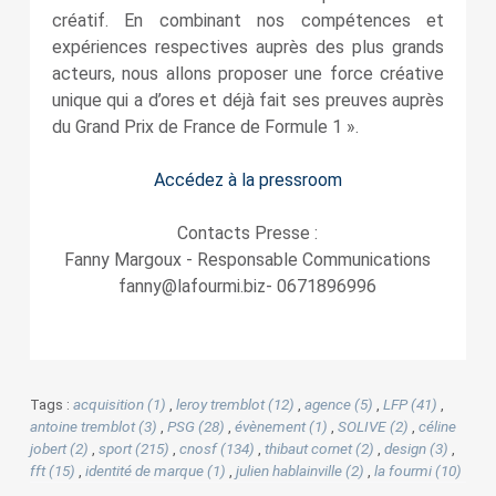
créatif. En combinant nos compétences et
expériences respectives auprès des plus grands
acteurs, nous allons proposer une force créative
unique qui a d’ores et déjà fait ses preuves auprès
du Grand Prix de France de Formule 1 ».
Accédez à la pressroom
Contacts Presse :
Fanny Margoux ‑ Responsable Communications
fanny@lafourmi.biz‑ 0671896996
Tags :
acquisition (1)
,
leroy tremblot (12)
,
agence (5)
,
LFP (41)
,
antoine tremblot (3)
,
PSG (28)
,
évènement (1)
,
SOLIVE (2)
,
céline
jobert (2)
,
sport (215)
,
cnosf (134)
,
thibaut cornet (2)
,
design (3)
,
fft (15)
,
identité de marque (1)
,
julien hablainville (2)
,
la fourmi (10)