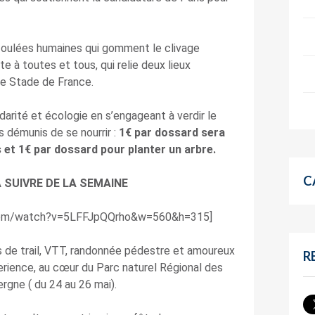
foulées humaines qui gomment le clivage
e à toutes et tous, qui relie deux lieux
 le Stade de France.
darité et écologie en s’engageant à verdir le
 démunis de se nourrir :
1€ par dossard sera
 et 1€ par dossard pour planter un arbre.
C
 SUIVRE DE LA SEMAINE
.com/watch?v=5LFFJpQQrho&w=560&h=315]
s de trail, VTT, randonnée pédestre et amoureux
R
perience, au cœur du Parc naturel Régional des
rgne ( du 24 au 26 mai).