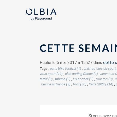
CETTE SEMAIN
Publié le 5 mai 2017 à 15h27 dans
cette s
Tags :
paris bike festival (1)
,
chiffres-clés du sport 
vous sport (17)
,
club surfing france (1)
,
Jean-Luc C
tardif (3)
,
tribune (2)
,
FC Lorient (2)
,
macron (3)
,
W
,
business france (3)
,
foot (30)
,
Paris 2024 (214)
,
Si vous avez pa