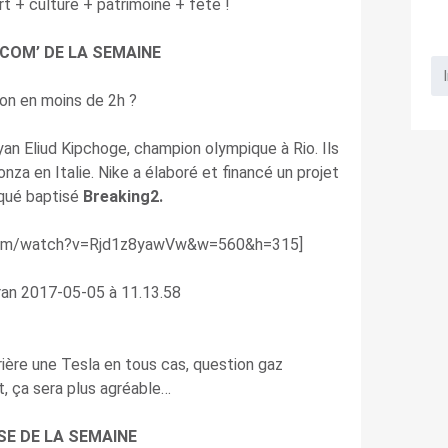
rt + culture + patrimoine + fête !
 COM’ DE LA SEMAINE
on en moins de 2h ?
nyan Eliud Kipchoge, champion olympique à Rio. Ils
nza en Italie. Nike a élaboré et financé un projet
iqué baptisé
Breaking2.
.com/watch?v=Rjd1z8yawVw&w=560&h=315]
rrière une Tesla en tous cas, question gaz
 ça sera plus agréable…
SE DE LA SEMAINE