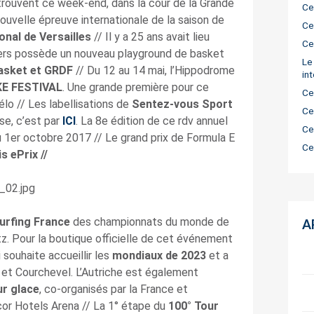
trouvent ce week-end, dans la cour de la Grande
Ce
 nouvelle épreuve internationale de la saison de
Ce
nal de Versailles
// Il y a 25 ans avait lieu
Ce
tiers possède un nouveau playground de basket
Le
asket et GRDF
// Du 12 au 14 mai, l’Hippodrome
in
KE FESTIVAL
. Une grande première pour ce
Ce
o // Les labellisations de
Sentez-vous Sport
Ce
se, c’est par
ICI
. La 8e édition de ce rdv annuel
Ce
 1er octobre 2017 // Le grand prix de Formula E
Ce
s ePrix //
urfing France
des championnats du monde de
A
ritz. Pour la boutique officielle de cet événement
 souhaite accueillir les
mondiaux de 2023
et a
 et Courchevel. L’Autriche est également
r glace
, co-organisés par la France et
ccor Hotels Arena // La 1° étape du
100° Tour