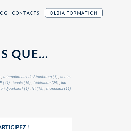
LOG
CONTACTS
OLBIA FORMATION
IS QUE…
)
,
Internationaux de Strasbourg (1)
,
sentez
P (41)
,
tennis (16)
,
fédération (29)
,
luc
uri djoarkaeff (1)
,
fft (15)
,
mondiaux (11)
ARTICIPEZ !