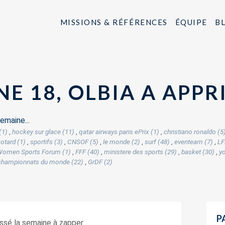
MISSIONS & RÉFÉRENCES
ÉQUIPE
B
E 18, OLBIA A APPR
emaine...
(1)
,
hockey sur glace (11)
,
qatar airways paris ePrix (1)
,
christiano ronaldo (5
otard (1)
,
sportifs (3)
,
CNSOF (5)
,
le monde (2)
,
surf (48)
,
eventeam (7)
,
LF
omen Sports Forum (1)
,
FFF (40)
,
ministere des sports (29)
,
basket (30)
,
yo
championnats du monde (22)
,
GrDF (2)
P
ssé la semaine à zapper…