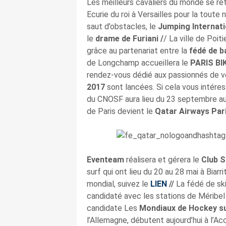
Les meilleurs cavaliers du monde se re
Ecurie du roi à Versailles pour la toute
saut d’obstacles, le
Jumping Internatio
le
drame de Furiani
/
/ La ville de Poi
grâce au partenariat entre la
fédé de b
de Longchamp accueillera le
PARIS BI
rendez-vous dédié aux passionnés de vél
2017
sont lancées. Si cela vous intéres
du CNOSF aura lieu du 23 septembre au
de Paris devient le
Qatar Airways Pari
Eventeam
réalisera et gérera le
Club S
surf qui ont lieu du 20 au 28 mai à Biar
mondial, suivez le
LIEN
//
La fédé de ski
candidaté avec les stations de Méribel
candidate Les
Mondiaux de Hockey su
l’Allemagne, débutent aujourd’hui à l’A