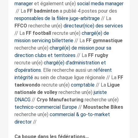
manager
et également un(e)
social media manager
// La
FF badminton
a publié 4 postes pour des
responsables de la filière juge-arbitrage
// La
FFCO
recherche un(e)
directeur(rice) des services
// La
FF
football
recrute un(e)
chargé(e) de
mission servicing billetterie
// La
FF gymnastique
recherche un(e)
chargé(e) de mission pour sa
direction clubs et territoires
// La
FF rugby
recrute un(e)
chargé(e) d’administration et
d’opérations
. Elle recherche aussi un
référent
intégrité
au sein de chaque ligue régionale // La
FF
taekwondo
recrute un(e)
comptable
// La
Ligue
nationale de volley
recherche un(e)
juriste
DNACG
//
Cryo Manufacturing
recherche un(e)
technico-commercial Europe
//
Moustache Bikes
recherche un(e)
commercial & go-to-market
director
//
Ça bouge dans les fédérations…