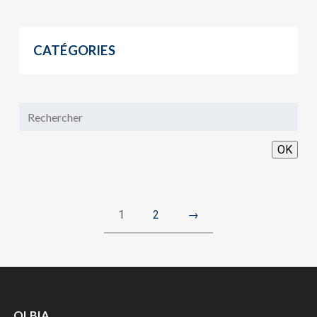
CATÉGORIES
OK
1
2
→
OLBIA