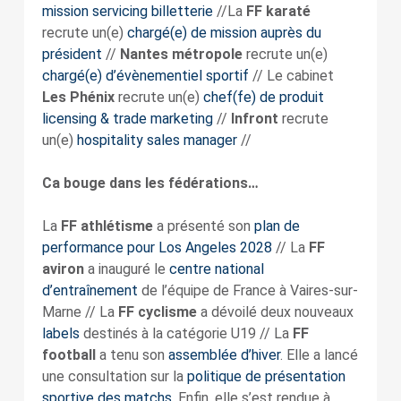
mission servicing billetterie
//La
FF karaté
recrute un(e)
chargé(e) de mission auprès du
président
//
Nantes métropole
recrute un(e)
chargé(e) d’évènementiel sportif
// Le cabinet
Les Phénix
recrute un(e)
chef(fe) de produit
licensing & trade marketing
//
Infront
recrute
un(e)
hospitality sales manager
//
Ca bouge dans les fédérations…
La
FF athlétisme
a présenté son
plan de
performance pour Los Angeles 2028
// La
FF
aviron
a inauguré le
centre national
d’entraînement
de l’équipe de France à Vaires-sur-
Marne // La
FF cyclisme
a dévoilé deux nouveaux
labels
destinés à la catégorie U19 // La
FF
football
a tenu son
assemblée d’hiver
. Elle a lancé
une consultation sur la
politique de présentation
sportive des matchs
. Enfin, elle s’est rendue à