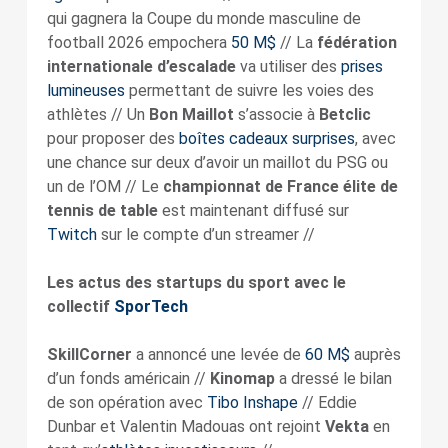
qui gagnera la Coupe du monde masculine de
football 2026 empochera
50 M$
// La
fédération
internationale d’escalade
va utiliser des
prises
lumineuses
permettant de suivre les voies des
athlètes // Un
Bon Maillot
s’associe à
Betclic
pour proposer des
boîtes cadeaux surprises
, avec
une chance sur deux d’avoir un maillot du PSG ou
un de l’OM // Le
championnat de France élite de
tennis de table
est maintenant diffusé sur
Twitch
sur le compte d’un streamer //
Les actus des startups du sport avec le
collectif
SporTech
SkillCorner
a annoncé une levée de
60 M$
auprès
d’un fonds américain //
Kinomap
a dressé le bilan
de son opération avec
Tibo Inshape
// Eddie
Dunbar et Valentin Madouas ont rejoint
Vekta
en