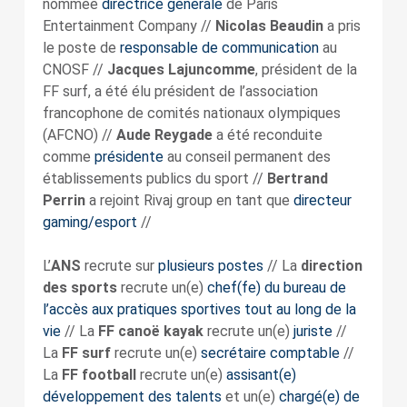
nommée
directrice générale
de Paris
Entertainment Company //
Nicolas Beaudin
a pris
le poste de
responsable de communication
au
CNOSF //
Jacques Lajuncomme
, président de la
FF surf, a été élu président de l’association
francophone de comités nationaux olympiques
(AFCNO) //
Aude Reygade
a été reconduite
comme
présidente
au conseil permanent des
établissements publics du sport //
Bertrand
Perrin
a rejoint Rivaj group en tant que
directeur
gaming/esport
//
L’
ANS
recrute sur
plusieurs postes
// La
direction
des sports
recrute un(e)
chef(fe) du bureau de
l’accès aux pratiques sportives tout au long de la
vie
// La
FF canoë kayak
recrute un(e)
juriste
//
La
FF surf
recrute un(e)
secrétaire comptable
//
La
FF football
recrute un(e)
assisant(e)
développement des talents
et un(e)
chargé(e) de