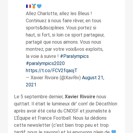
Allez Charlotte, allez les Bleus !
Continuez à nous faire rêver, en tous
sports&disciplines. Vous portez si
haut, si fort, si loin ce sport partageur,
partagé que nous aimons. Vous nous
montrez, par votre voix&vos exploits,
la voie à suivre !
#Paralympics
#paralympics2020
https://t.co/FCV2fqaojT
— Xavier Rivoire (@XavRiv)
August 21,
2021
Le 5 septembre dernier,
Xavier Rivoire
nous
quittait. Il était le lumineux dir’ com’ de Décathlon
après avoir été celui du CNOSF et journaliste à
L’Équipe et France Football. Nous lui dédions
cette newsletter (c’est bien trop peu et trop
tardif, nous le savons) et lui envoyons plein de