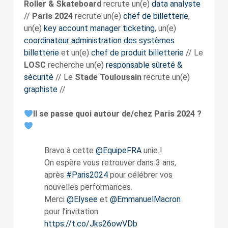
Roller & Skateboard
recrute un(e)
data analyste
//
Paris 2024
recrute un(e)
chef de billetterie
,
un(e)
key account manager ticketing
, un(e)
coordinateur administration des systèmes
billetterie
et un(e)
chef de produit billetterie
// Le
LOSC
recherche un(e)
responsable sûreté &
sécurité
// Le
Stade Toulousain
recrute un(e)
graphiste
//
Il se passe quoi autour de/chez Paris 2024 ?
Bravo à cette
@EquipeFRA
unie !
On espère vous retrouver dans 3 ans,
après
#Paris2024
pour célébrer vos
nouvelles performances.
Merci
@Elysee
et
@EmmanuelMacron
pour l’invitation
https://t.co/Jks26owVDb