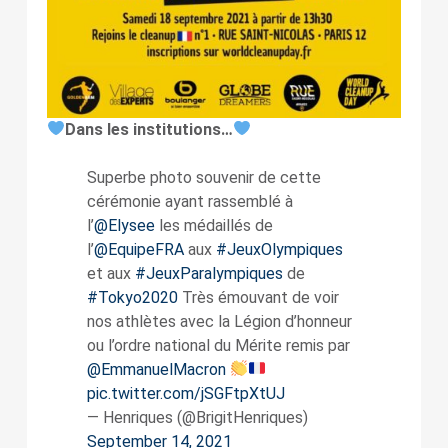
Dans les institutions…
Superbe photo souvenir de cette
cérémonie ayant rassemblé à
l’
@Elysee
les médaillés de
l’
@EquipeFRA
aux
#JeuxOlympiques
et aux
#JeuxParalympiques
de
#Tokyo2020
Très émouvant de voir
nos athlètes avec la Légion d’honneur
ou l’ordre national du Mérite remis par
@EmmanuelMacron
pic.twitter.com/jSGFtpXtUJ
— Henriques (@BrigitHenriques)
September 14, 2021