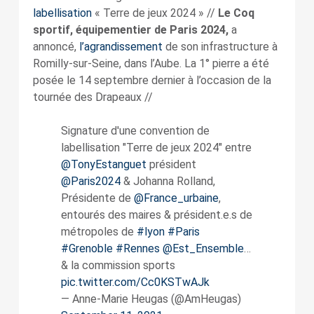
labellisation
« Terre de jeux 2024 » //
Le Coq
sportif, équipementier de Paris 2024,
a
annoncé,
l’agrandissement
de son infrastructure à
Romilly-sur-Seine, dans l’Aube. La 1° pierre a été
posée le 14 septembre dernier à l’occasion de la
tournée des Drapeaux //
Signature d'une convention de
labellisation "Terre de jeux 2024" entre
@TonyEstanguet
président
@Paris2024
& Johanna Rolland,
Présidente de
@France_urbaine
,
entourés des maires & président.e.s de
métropoles de
#lyon
#Paris
#Grenoble
#Rennes
@Est_Ensemble
…
& la commission sports
pic.twitter.com/Cc0KSTwAJk
— Anne-Marie Heugas (@AmHeugas)