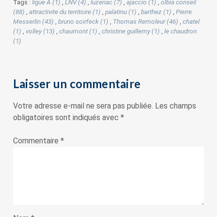
Tags :
ligue A (1)
,
LNV (4)
,
luzenac (7)
,
ajaccio (1)
,
olbia conseil
(88)
,
attractivite du territoire (1)
,
palatinu (1)
,
barthez (1)
,
Pierre
Messerlin (43)
,
bruno soirfeck (1)
,
Thomas Remoleur (46)
,
chatel
(1)
,
volley (13)
,
chaumont (1)
,
christine guillemy (1)
,
le chaudron
(1)
Laisser un commentaire
Votre adresse e-mail ne sera pas publiée.
Les champs
obligatoires sont indiqués avec
*
Commentaire
*