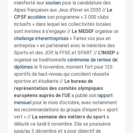
manifesté leur
soutien
pour la candidature des
Alpes françaises aux Jeux d’hiver en 2030 //
Le
CPSF
accélère
son programme « 3 000 clubs
inclusifs » dans lequel les collectivités locales
sont invitées à s’engager //
Le MEDEF
organise un
challenge interentreprises
« Faites vos jeux en
entreprise » en partenariat avec le ministère des
Sports et des JOP, la FFSE et SPART //
L’INSEP
a
organisé sa traditionnelle
cérémonie de remise de
diplômes
le 9 novembre, moment fort pour 125
sportifs de haut-niveau qui concilient réussite
sportive et étudiante //
Le bureau de
représentation des comités olympiques
européens auprès de l’UE
a publié son
rapport
mensuel
pour le mois d’octobre, avec notamment
les recommandations du groupe d’experts « sport
vert » //
La semaine des métiers du sport
a
débuté ce lundi 6 novembre. Elle se poursuivra
jusqu’au 3 décembre et a pour objectif de