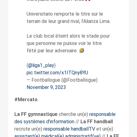
Universitario remporte le titre sur le
terrain de leur grand rival, l’Alianza Lima.
Le club local éteint alors le stade pour
que personne ne puisse voir le titre
fêté par leur adversaire.
(
@liga1_play
)
pic.twitter.com/x1ITQny8YU
— Footballogue (@Footballogue)
November 9, 2023
#Mercato
La FF gymnastique
cherche un(e)
responsable
des systèmes d’information
//
La FF handball
recrute un(e)
responsable handballTV
et un(e)
assistant(e) médical(e) administratif(ve)
//
La FF