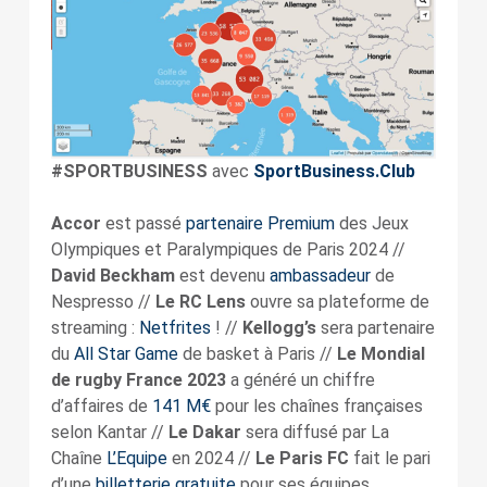
#SPORTBUSINESS
avec
SportBusiness.Club
Accor
est passé
partenaire Premium
des Jeux
Olympiques et Paralympiques de Paris 2024 //
David Beckham
est devenu
ambassadeur
de
Nespresso //
Le RC Lens
ouvre sa plateforme de
streaming :
Netfrites
! //
Kellogg’s
sera partenaire
du
All Star Game
de basket à Paris //
Le Mondial
de rugby France 2023
a généré un chiffre
d’affaires de
141 M€
pour les chaînes françaises
selon Kantar //
Le Dakar
sera diffusé par La
Chaîne
L’Equipe
en 2024 //
Le Paris FC
fait le pari
d’une
billetterie gratuite
pour ses équipes