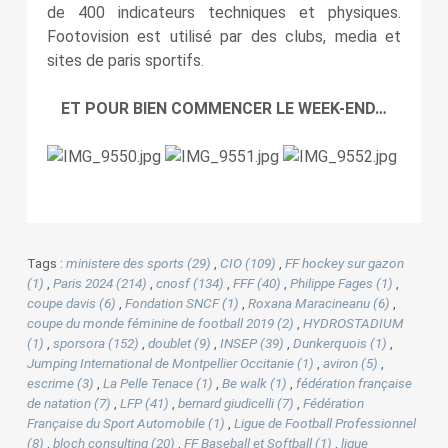
de 400 indicateurs techniques et physiques.
Footovision est utilisé par des clubs, media et
sites de paris sportifs.
ET POUR BIEN COMMENCER LE WEEK-END…
Tags :
ministere des sports (29)
,
CIO (109)
,
FF hockey sur gazon
(1)
,
Paris 2024 (214)
,
cnosf (134)
,
FFF (40)
,
Philippe Fages (1)
,
coupe davis (6)
,
Fondation SNCF (1)
,
Roxana Maracineanu (6)
,
coupe du monde féminine de football 2019 (2)
,
HYDROSTADIUM
(1)
,
sporsora (152)
,
doublet (9)
,
INSEP (39)
,
Dunkerquois (1)
,
Jumping International de Montpellier Occitanie (1)
,
aviron (5)
,
escrime (3)
,
La Pelle Tenace (1)
,
Be walk (1)
,
fédération française
de natation (7)
,
LFP (41)
,
bernard giudicelli (7)
,
Fédération
Française du Sport Automobile (1)
,
Ligue de Football Professionnel
(8)
,
bloch consulting (20)
,
FF Baseball et Softball (1)
,
ligue