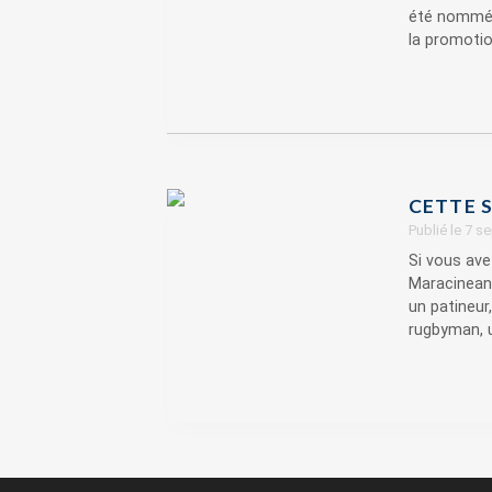
été nommé e
la promotion
CETTE S
Publié le 7 
Si vous ave
Maracineanu
un patineur
rugbyman, u