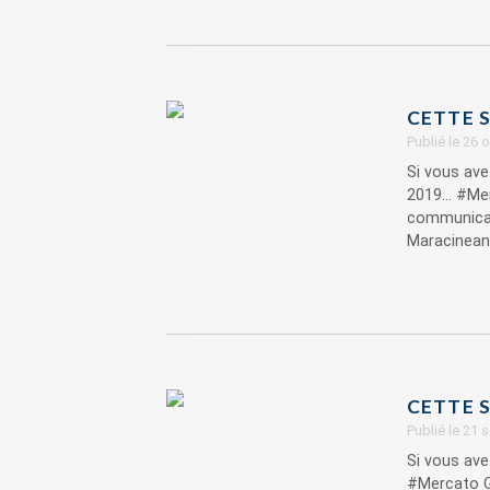
CETTE S
Publié le 26
Si vous ave
2019... #Me
communicat
Maracineanu
CETTE S
Publié le 21
Si vous ave
#Mercato G