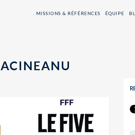
MISSIONS & RÉFÉRENCES
ÉQUIPE
B
ACINEANU
R