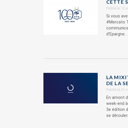
CETTE S
Publié le 12 
Si vous ave
#Mercato Th
communicat
d’Epargne...
LA MIXI
DE LA SE
Publié le 21
En amont du
week-end à 
3e édition 
se déroulera