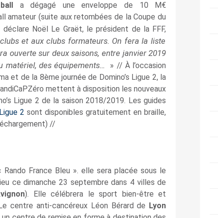
ball
a dégagé une enveloppe de 10 M€
ll amateur (suite aux retombées de la Coupe du
,
déclare Noël Le Graët, le président de la FFF,
clubs et aux clubs formateurs. On fera la liste
ra ouverte sur deux saisons, entre janvier 2019
du matériel, des équipements…
» // À l’occasion
a et de la 8ème journée de Domino’s Ligue 2, la
andiCaPZéro mettent à disposition les nouveaux
o’s Ligue 2 de la saison 2018/2019. Les guides
Ligue 2
sont disponibles gratuitement en braille,
léchargement) //
« Rando France Bleu ». elle sera placée sous le
 lieu ce dimanche 23 septembre dans 4 villes de
Avignon
). Elle célébrera le sport bien-être et
 Le centre anti-cancéreux Léon Bérard de
Lyon
st un centre de remise en forme à destination des