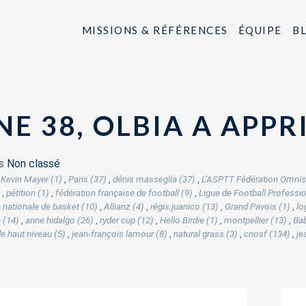
MISSIONS & RÉFÉRENCES
ÉQUIPE
B
E 38, OLBIA A APPR
ns
Non classé
,
Kevin Mayer (1)
,
Paris (37)
,
dénis masseglia (37)
,
L’ASPTT Fédération Omnis
,
pétition (1)
,
fédération française de football (9)
,
Ligue de Football Professio
e nationale de basket (10)
,
Allianz (4)
,
régis juanico (13)
,
Grand Pavois (1)
,
lo
 (14)
,
anne hidalgo (26)
,
ryder cup (12)
,
Hello Birdie (1)
,
montpellier (13)
,
Bab
de haut niveau (5)
,
jean-françois lamour (8)
,
natural grass (3)
,
cnosf (134)
,
je