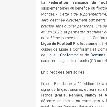
La
Fédération française de foot
supplémentaires au bénéfice du footba
Cette aide supplémentaire
Monde). «
sera destinée directement aux petits 
précise sans oublier personne. Elle se
et juin 2020, et permettra d’acheter 
de la 6ème journée de Ligue 1 Conforam
Ligue de Football Professionnel
et H
guides de Ligue 1 Conforama et Domin
de
Ligue 1 Conforama
et de
Domino’s 
caractères agrandis et audio (CD ou té
En direct des territoires
France Bleu lance la 1° édition de la 
signe de la gastronomie, et aura aura
France
(Paris, Rennes, Nancy et 
détente, en famille ou entre amis //
vient d’ouvrir l’espace Pyramide qui e