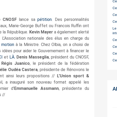
Ce
Ce
Ce
Le
CNOSF
lance sa
pétition
. Des personnalités
Ce
aux, Marie-George Buffet ou Francois Ruffin ont
Le
e la République.
Kevin Mayer
a également alerté
in
 L’Association nationale des élus en charge du
Ce
a
motion
à la Ministre. Chez Olbia, on a choisi de
Ce
s idées pour aider le Gouvernement à financer le
Ce
CI
et
LÀ.
Denis Masseglia
, président du CNOSF,
Ce
é
Régis Juanico
, le président de la fédération
élie Oudéa Castera
, présidente de Rénovons le
nt ainsi leurs propositions //
L’Union sport &
il, a inauguré son nouveau format appelé les
rnier d’
Emmanuelle Assmann
, présidente du
A
 //