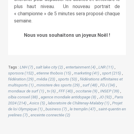
plus haut niveau. Un nouveau portrait de
« championne » de 5 minutes sera proposé chaque
semaine.
Nous vous souhaitons un joyeux Noël !
Tags :
LNH (7)
,
salt lake city (2)
,
entertainment (4)
,
LNR (11)
,
sporsora (152)
,
etienne thobois (15)
,
marketing (41)
,
sport (215)
,
fédération (29)
,
média (23)
,
sports (53)
,
fédérations affinitaires et
multisports (1)
,
ministere des sports (29)
,
surf (48)
,
FDJ (34)
,
mondiaux de surf (1)
,
tv (6)
,
FFF (40)
,
occitanie (9)
,
INSEP (39)
,
olbia conseil (88)
,
agence mondiale antidopage (8)
,
JO (92)
,
Paris
2024 (214)
,
Asics (5)
,
laboratoire de Châtenay-Malabry (1)
,
Projet
de loi Olympique (1)
,
business (7)
,
le tremplin (47)
,
saint-quentin en
yvelines (7)
,
enceinte connectée (2)