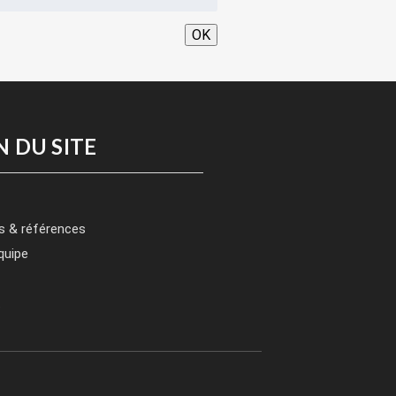
OK
N DU SITE
s & références
quipe
t