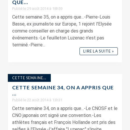
QUE…
Publié le 29 août 2014 à 18h59
Cette semaine 35, on a appris que...-Pierre-Louis
Basse, ex journaliste sur Europe, 1 rejoint l'Elysée
comme conseiller en charge des grands
événements.-Le feuilleton Luzenac n'est pas
terminé.-Pierre...
LIRE LA SUITE »
CETTE SEMAINE...
CETTE SEMAINE 34, ON A APPRIS QUE
…
Publié le 22 août 2014 à 13h31
Cette semaine 34, on a appris que...-Le CNOSF et le
CNO japonais ont signé une convention.-Les
athlètes français et François Hollande ont pris des
selfies à l'Elysée.-L'affaire "Luzenac" s'invite...