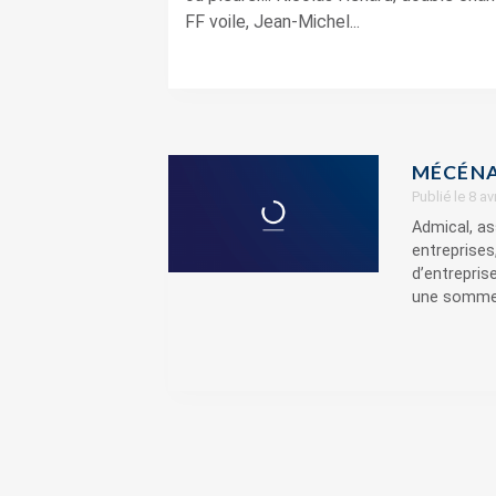
FF voile, Jean-Michel...
MÉCÉNA
Publié le 8 av
Admical, a
entreprises
d’entrepris
une somme 