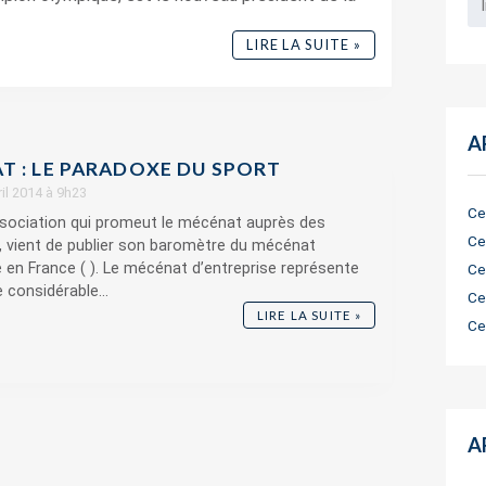
LIRE LA SUITE »
A
T : LE PARADOXE DU SPORT
ril 2014 à 9h23
Ce
ssociation qui promeut le mécénat auprès des
Ce
, vient de publier son baromètre du mécénat
e en France ( ). Le mécénat d’entreprise représente
Ce
considérable...
Ce
LIRE LA SUITE »
Ce
A