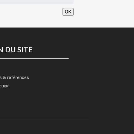
OK
N DU SITE
s & références
quipe
t