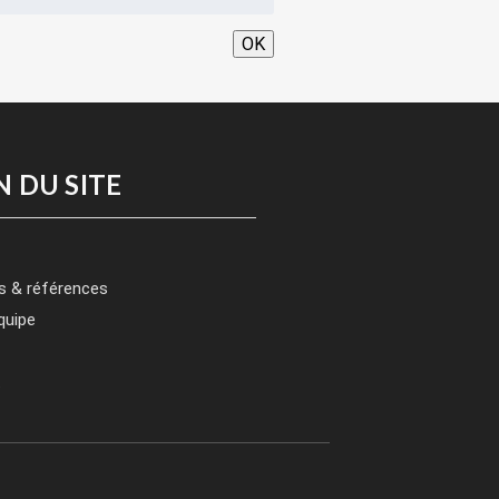
OK
N DU SITE
s & références
quipe
t