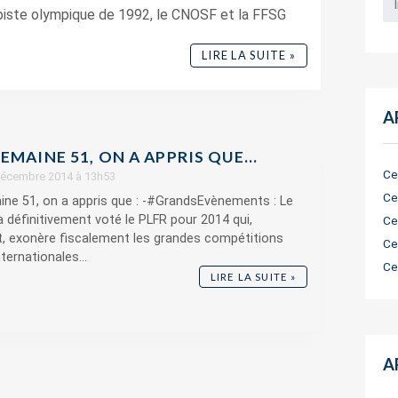
 piste olympique de 1992, le CNOSF et la FFSG
LIRE LA SUITE »
A
EMAINE 51, ON A APPRIS QUE…
Ce
 décembre 2014 à 13h53
Ce
ne 51, on a appris que : -#GrandsEvènements : Le
 définitivement voté le PLFR pour 2014 qui,
Ce
 exonère fiscalement les grandes compétitions
Ce
ternationales...
Ce
LIRE LA SUITE »
A