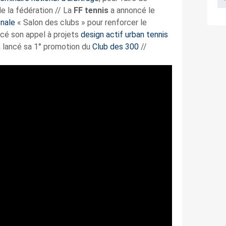
de la fédération // La
FF tennis
a annoncé le
onale
« Salon des clubs » pour renforcer le
ancé son appel à projets
design actif urban tennis
 lancé sa 1° promotion du
Club des 300
//