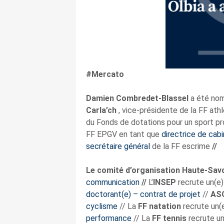
#Mercato
Damien Combredet-Blassel
a été n
Carla’ch
, vice-présidente de la FF ath
du Fonds de dotations pour un sport pr
FF EPGV en tant que
directrice de cab
secrétaire général
de la FF escrime
//
Le
comité d’organisation Haute-Sav
communication
//
L’
INSEP
recrute un(e
doctorant(e) – contrat de projet
//
AS
cyclisme
// La
FF natation
recrute un(
performance
// La
FF tennis
recrute u