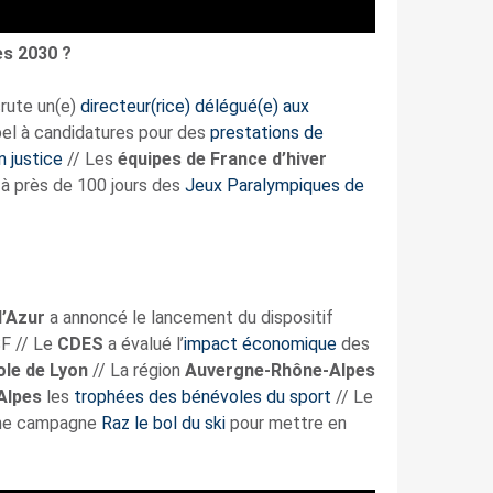
es 2030 ?
rute un(e)
directeur(rice) délégué(e) aux
ppel à candidatures pour des
prestations de
n justice
// Les
équipes de France d’hiver
à près de 100 jours des
Jeux Paralympiques de
’Azur
a annoncé le lancement du dispositif
F // Le
CDES
a évalué l’
impact économique
des
le de Lyon
// La région
Auvergne-Rhône-Alpes
Alpes
les
trophées des bénévoles du sport
//
Le
une campagne
Raz le bol du ski
pour mettre en