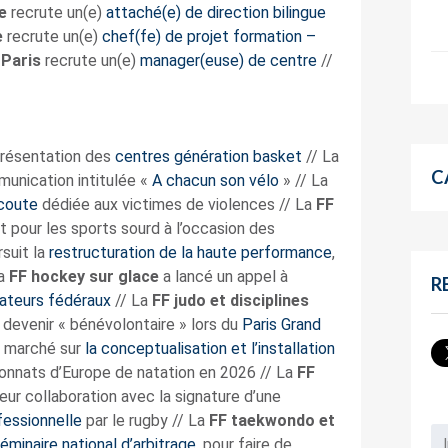
e
recrute un(e)
attaché(e) de direction bilingue
e
recrute un(e)
chef(fe) de projet formation –
Paris
recrute un(e)
manager(euse) de centre
//
présentation des
centres génération basket
// La
C
munication intitulée «
A chacun son vélo
» // La
écoute
dédiée aux victimes de violences // La
FF
 pour les sports sourd à l’occasion des
suit la
restructuration de la haute performance
,
La
FF hockey sur glace
a lancé un appel à
R
ateurs fédéraux
// La
FF judo et disciplines
r devenir « bénévolontaire » lors du
Paris Grand
n marché sur
la conceptualisation et l’installation
onnats d’Europe de natation en 2026 // La
FF
eur collaboration avec la signature d’une
fessionnelle
par le rugby // La
FF taekwondo et
éminaire national d’arbitrage
, pour faire de