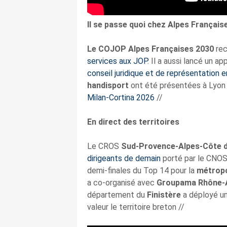
Il se passe quoi chez Alpes Français
Le COJOP Alpes Françaises 2030
rec
services aux JOP
. Il a aussi lancé un a
conseil juridique et de représentation e
handisport
ont été présentées à Lyon 
Milan-Cortina 2026
//
En direct des territoires
Le CROS
Sud-Provence-Alpes-Côte d
dirigeants de demain
porté par le CNOS
demi-finales du Top 14 pour la
métropo
a co-organisé avec
Groupama Rhône-
département du
Finistère
a déployé 
valeur le territoire breton //