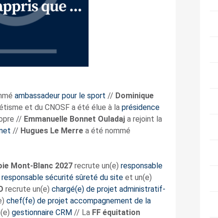
ommé
ambassadeur pour le sport
//
Dominique
létisme et du CNOSF a été élue à la
présidence
opre //
Emmanuelle Bonnet Ouladaj
a rejoint la
inet
//
Hugues Le Merre
a été nommé
oie Mont-Blanc
2027
recrute un(e)
responsable
)
responsable sécurité sûreté du site
et un(e)
O
recrute un(e)
chargé(e) de projet administratif-
e)
chef(fe) de projet accompagnement de la
n(e)
gestionnaire CRM
// La
FF équitation