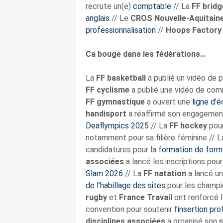
recrute un(e)
comptable
// La
FF bridg
anglais
// Le
CROS Nouvelle-Aquitain
professionnalisation
//
Hoops Factory 
Ca bouge dans les fédérations…
La
FF basketball
a publié un vidéo de 
FF cyclisme
a publié une vidéo de com
FF gymnastique
a ouvert une
ligne d’
handisport
a réaffirmé son engagement
Deaflympics 2025
// La
FF hockey
pour
notamment pour sa filière féminine // 
candidatures pour la
formation de form
associées
a lancé les inscriptions pou
Slam 2026
// La
FF natation
a lancé u
de l’habillage des sites
pour les champi
rugby
et
France Travail
ont renforcé l
convention pour soutenir l’
insertion pro
disciplines associées
a organisé son
s