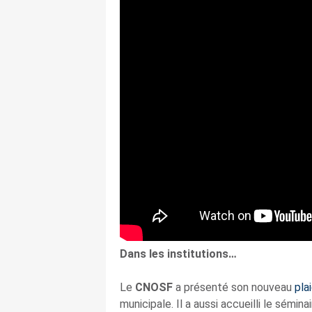
Dans les institutions…
Le
CNOSF
a présenté son nouveau
pla
municipale. Il a aussi accueilli le sémin