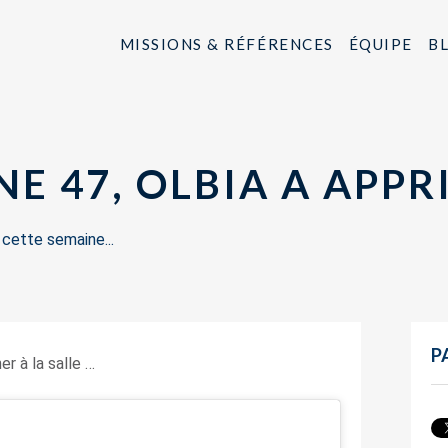
MISSIONS & RÉFÉRENCES
ÉQUIPE
B
E 47, OLBIA A APPR
s
cette semaine...
P
r à la salle …