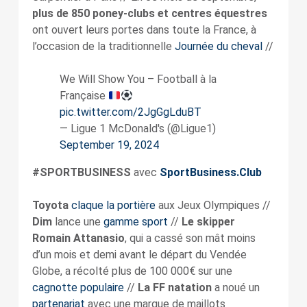
plus de 850 poney-clubs et centres équestres
ont ouvert leurs portes dans toute la France, à
l’occasion de la traditionnelle
Journée du cheval
//
We Will Show You – Football à la
Française
pic.twitter.com/2JgGgLduBT
— Ligue 1 McDonald's (@Ligue1)
September 19, 2024
#SPORTBUSINESS
avec
SportBusiness.Club
Toyota
claque la portière
aux Jeux Olympiques //
Dim
lance une
gamme sport
//
Le skipper
Romain Attanasio
, qui a cassé son mât moins
d’un mois et demi avant le départ du Vendée
Globe, a récolté plus de 100 000€ sur une
cagnotte populaire
//
La FF natation
a noué un
partenariat
avec une marque de maillots