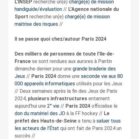
L’INSEP
recherche un(e)
chargé(e) de mission
handiguide/évaluation
//
L’Agence nationale du
Sport
recherche un(e)
chargé(e) de mission
maitrise des risques
//
Il se passe quoi chez/autour Paris 2024
Des milliers de personnes de toute l’Ile-de-
France
se sont rendues aux aurores à Pantin
dimanche dernier pour une
grande braderie des
Jeux
//
Paris 2024
donne une
seconde vie aux 80
000 appareils informatiques
utilisés pour les Jeux
// Deux semaines après la fin des Jeux de Paris
2024,
plusieurs infrastructures
entament
aujourd’hui une
2° vie
//
Paris 2024
officialise le
don du matériel des JO
à la FF hockey //
Le
préfet des Hauts-de-Seine
a tenu à
saluer tous
les acteurs de l’État
qui ont fait de Paris 2024 un
succès //