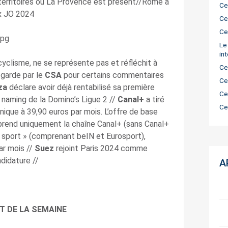
territoires où La Provence est présent//Rome a
Ce
ux JO 2024
Ce
Ce
Le
in
 cyclisme, ne se représente pas et réfléchit à
Ce
 garde par le
CSA
pour certains commentaires
Ce
za
déclare avoir déjà rentabilisé sa première
Ce
naming de la Domino’s Ligue 2 //
Canal+
a tiré
Ce
nique à 39,90 euros par mois. L’offre de base
end uniquement la chaîne Canal+ (sans Canal+
 sport » (comprenant beIN et Eurosport),
ar mois //
Suez
rejoint Paris 2024 comme
ndidature //
A
T DE LA SEMAINE