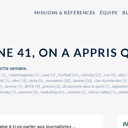
MISSIONS & RÉFÉRENCES
ÉQUIPE
B
NE 41, ON A APPRIS
ette semaine...
 (1)
,
Copenhaguiser (1)
,
suez (1)
,
football (31)
,
naming (27)
,
csa (5)
,
vélo (
if (1)
,
nike (12)
,
doha (3)
,
innovation (32)
,
basket (30)
,
Oxo Architectes (1)
1)
,
lamour (1)
,
BPCE (9)
,
piscine (2)
,
du sexisme dans le sport (1)
,
lappartien
money (1)
,
escrime (3)
,
marketing (41)
,
chelsea (1)
,
Silicon Valley (1)
,
etien
P
ine à trop parler aux journalistes …