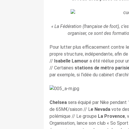
« La Fédération (française de foot), c’e
organiser, ce sont des formati
Pour lutter plus efficacement contre l
propre structure, indépendante, afin de
//
Isabelle Lamour
a été réélue pour u
// Certaines
stations de métro parisi
par exemple, si l’idée du cabinet d’arch
Chelsea
sera équipé par Nike pendant 1
de 65M€/saison // L
e Nevada
vote des
polémique // Le groupe
La Provence
,
Organisation, lance son club « So Sport