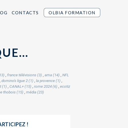
LOG
CONTACTS
OLBIA FORMATION
 QUE…
13)
,
france télévisions (3)
,
ama (14)
,
NFL
,
domino's ligue 2 (1)
,
la provence (1)
,
t (1)
,
CANAL+ (15)
,
rome 2024 (6)
,
ecotiz
ne thobois (15)
,
média (23)
ARTICIPEZ !