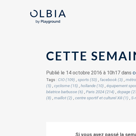
CETTE SEMAI
Publié le 14 octobre 2016 à 10h17 dans
c
Tags :
CIO (109)
,
sports (53)
,
facebook (3)
,
métro
(5)
,
cyclisme (15)
,
hollande (10)
,
équipement sport
béatrice barbusse (6)
,
Paris 2024 (214)
,
dopage (2
(8)
,
maillot (2)
,
centre sportif et culturel Xili (1)
,
S-
Si vous avez passé la sema