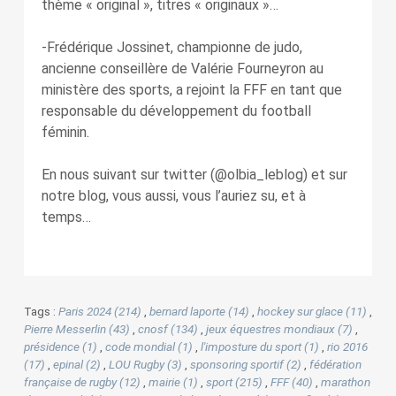
thème « original », titres « originaux »…
-Frédérique Jossinet, championne de judo,
ancienne conseillère de Valérie Fourneyron au
ministère des sports, a rejoint la FFF en tant que
responsable du développement du football
féminin.
En nous suivant sur twitter (@olbia_leblog) et sur
notre blog, vous aussi, vous l’auriez su, et à
temps…
Tags :
Paris 2024 (214)
,
bernard laporte (14)
,
hockey sur glace (11)
,
Pierre Messerlin (43)
,
cnosf (134)
,
jeux équestres mondiaux (7)
,
présidence (1)
,
code mondial (1)
,
l'imposture du sport (1)
,
rio 2016
(17)
,
epinal (2)
,
LOU Rugby (3)
,
sponsoring sportif (2)
,
fédération
française de rugby (12)
,
mairie (1)
,
sport (215)
,
FFF (40)
,
marathon