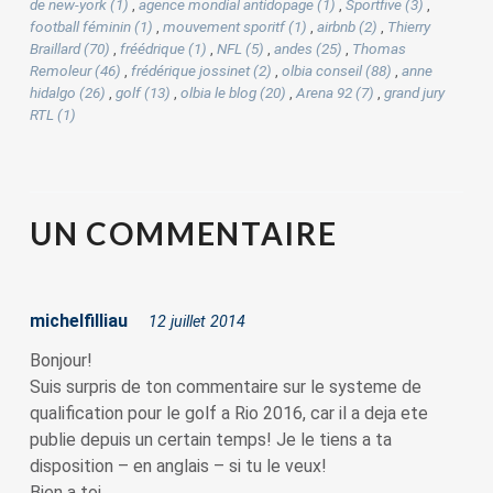
de new-york (1)
,
agence mondial antidopage (1)
,
Sportfive (3)
,
football féminin (1)
,
mouvement sporitf (1)
,
airbnb (2)
,
Thierry
Braillard (70)
,
fréédrique (1)
,
NFL (5)
,
andes (25)
,
Thomas
Remoleur (46)
,
frédérique jossinet (2)
,
olbia conseil (88)
,
anne
hidalgo (26)
,
golf (13)
,
olbia le blog (20)
,
Arena 92 (7)
,
grand jury
RTL (1)
UN
COMMENTAIRE
michelfilliau
12 juillet 2014
Bonjour!
Suis surpris de ton commentaire sur le systeme de
qualification pour le golf a Rio 2016, car il a deja ete
publie depuis un certain temps! Je le tiens a ta
disposition – en anglais – si tu le veux!
Bien a toi