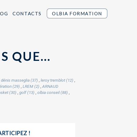
LOG
CONTACTS
OLBIA FORMATION
IS QUE…
,
dénis masseglia (37)
,
leroy tremblot (12)
,
ération (29)
,
LREM (2)
,
ARNAUD
sket (30)
,
golf (13)
,
olbia conseil (88)
,
ARTICIPEZ !