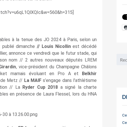
watch?v=u6qL1QlXQIc&w=560&h=315]
ables à la tenue des JO 2024 à Paris, selon un
 publié dimanche
// Louis Nicollin
est décédé
llier, annonce ce vendredi que le futur stade, qui
ra son nom // 2 autres nouveaux députés LREM
Girardin
, vice-président du Champagne Châlons
sket marnais évoluant en Pro A et
Belkhir
le de Metz //
La MAIF
s’engage dans l’athlétisme
ation // La
Ryder Cup 2018
a signé la charte
les en présence de Laura Flessel, lors du HNA
D
Ce
Ce