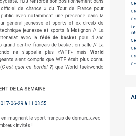
cycliste,
FDJ
renforce son positionnement dans
Ce
 officiel de chance » du Tour de France pour
Ce
d public avec notamment une présence dans la
Ce
eur général jeunesse et sports
et ex dircab de
Le
technique jeunesse et sports à Matignon // La
in
tenariat avec la
fédé de basket
pour 4 ans
Ce
lus grand centre français de basket en salle // La
Ce
kwondo ne s’appelle plus «WTF» mais
World
Ce
rigeants aient compris que WTF était plus connu
Ce
C’est quoi ce bordel ?
(
) que World taekwondo
NT DE LA SEMAINE
A
on en imaginant le sport français de demain…avec
mbreux invités !