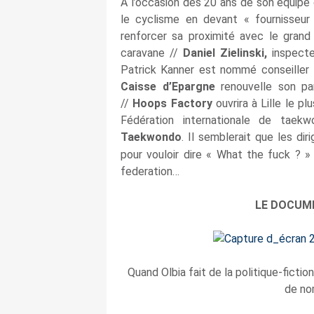
A l’occasion des 20 ans de son équipe 
le cyclisme en devant « fournisseur
renforcer sa proximité avec le gran
caravane //
Daniel Zielinski,
inspect
Patrick Kanner est nommé conseiller 
Caisse d’Epargne
renouvelle son par
//
Hoops Factory
ouvrira à Lille le p
Fédération internationale de tae
Taekwondo
. Il semblerait que les di
pour vouloir dire « What the fuck ? » 
federation…
LE DOCUME
Quand Olbia fait de la politique-ficti
de no