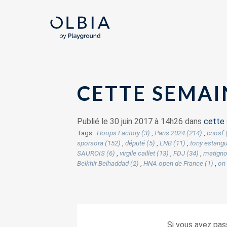
CETTE SEMAIN
Publié le 30 juin 2017 à 14h26 dans
cette 
Tags :
Hoops Factory (3)
,
Paris 2024 (214)
,
cnosf 
sporsora (152)
,
député (5)
,
LNB (11)
,
tony estangu
SAUROIS (6)
,
virgile caillet (13)
,
FDJ (34)
,
matigno
Belkhir Belhaddad (2)
,
HNA open de France (1)
,
on 
Si vous avez pas