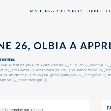
MISSIONS & RÉFÉRENCES
ÉQUIPE
B
E 26, OLBIA A APPR
semaine...
(134)
,
la maif (2)
,
pro A (3)
,
Daniel Zielinski (1)
,
LE TOUR (1)
,
ryder cup (12)
et (39)
,
Eric Girardin (1)
,
louis nicollin (2)
,
2017 (12)
,
tour de france (37)
,
féd
n (3)
,
athlétisme (21)
,
volley (13)
,
global sports jobs (77)
,
montpeliier (1)
,
ba
l'agence (1)
,
caisse d'epargne (4)
P
sé la semaine sur le banc…