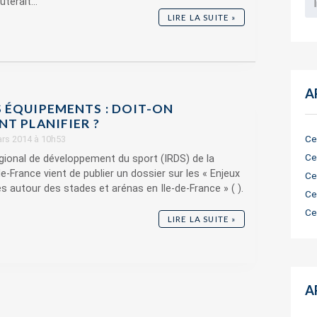
terait...
LIRE LA SUITE »
A
 ÉQUIPEMENTS : DOIT-ON
T PLANIFIER ?
Ce
ars 2014 à 10h53
Ce
régional de développement du sport (IRDS) de la
de-France vient de publier un dossier sur les « Enjeux
Ce
es autour des stades et arénas en Ile-de-France » ( ).
Ce
Ce
LIRE LA SUITE »
A