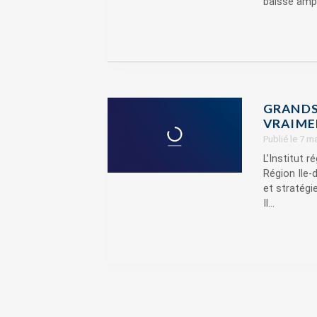
baisse ampu
GRANDS
VRAIMEN
Publié le 7 m
L’Institut 
Région Ile-
et stratégi
Il...