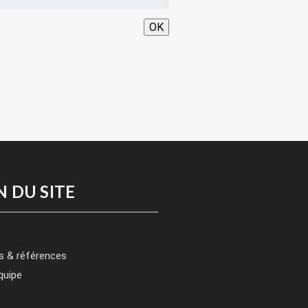
OK
N DU SITE
s & références
quipe