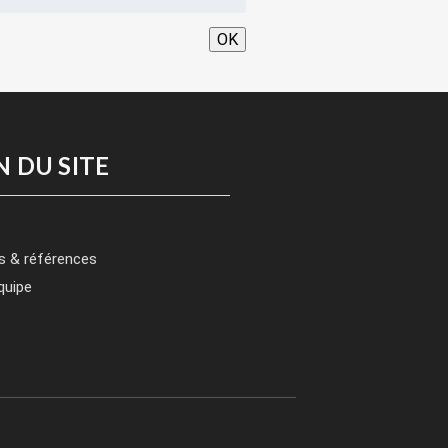
OK
N DU SITE
s & références
quipe
t