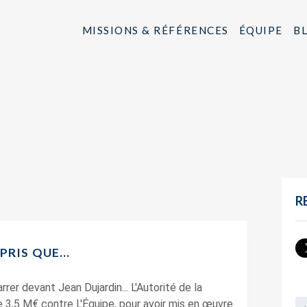
MISSIONS & RÉFÉRENCES
ÉQUIPE
B
R
PPRIS QUE…
rer devant Jean Dujardin... L'Autorité de la
 3,5 M€ contre L'Équipe, pour avoir mis en œuvre