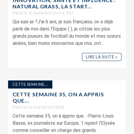
INNOVATION, SANTÉ ET INFLUENCE :
NATURAL GRASS, LA START...
Publié le 10 septembre 2014 à 7h57
Qui suis-je ?J'ai 6 ans, je suis française, on a déjà
parlé de moi dans l'Equipe ( ), je côtoie les plus
grands joueurs de football du monde et mes soeurs
ainées, bien moins innovantes que moi, ont...
LIRE LA SUITE »
CETTE SEMAINE...
CETTE SEMAINE 35, ON A APPRIS
QUE…
Publié le 29 août 2014 à 18h59
Cette semaine 35, on a appris que...-Pierre-Louis
Basse, ex journaliste sur Europe, 1 rejoint l'Elysée
comme conseiller en charge des grands