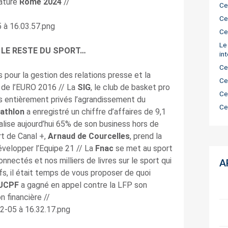
dature
Rome 2024
//
Ce
Ce
Ce
Le
 LE RESTE DU SPORT…
in
Ce
 pour la gestion des relations presse et la
Ce
e de l’EURO 2016 // La
SIG
, le club de basket pro
Ce
s entièrement privés l’agrandissement du
Ce
athlon
a enregistré un chiffre d’affaires de 9,1
alise aujourd’hui 65% de son business hors de
rt de Canal +,
Arnaud de Courcelles
, prend la
évelopper l’Equipe 21 // La
Fnac
se met au
sport
nnectés et nos milliers de livres sur le sport qui
A
s, il était temps de vous proposer de quoi
UCPF
a gagné en appel contre la LFP son
n financière //