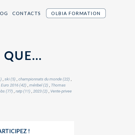
LOG
CONTACTS
OLBIA FORMATION
S QUE…
1)
,
ski (5)
,
championnats du monde (22)
,
,
Euro 2016 (42)
,
méribel (2)
,
Thomas
obs (77)
,
ratp (11)
,
2023 (2)
,
Vente-privee
ARTICIPEZ !