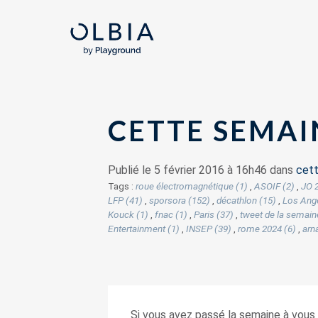
CETTE SEMAIN
Publié le 5 février 2016 à 16h46 dans
cett
Tags :
roue électromagnétique (1)
,
ASOIF (2)
,
JO 
LFP (41)
,
sporsora (152)
,
décathlon (15)
,
Los Ange
Kouck (1)
,
fnac (1)
,
Paris (37)
,
tweet de la semain
Entertainment (1)
,
INSEP (39)
,
rome 2024 (6)
,
arn
Si vous avez passé la semaine à vous