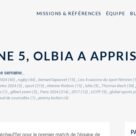
MISSIONS & RÉFÉRENCES
ÉQUIPE
B
E 5, OLBIA A APPRI
e semaine...
2024 (40)
,
rugby (44)
,
bernard lapasset (15)
,
Les 4 saisons du sport féminin (
les 2024 (5)
,
sport (215)
,
etienne thobois (15)
,
lutte (9)
,
Thomas Bach (34)
e (1)
,
gilbert ysern (5)
,
Paris 2024 (214)
,
2017 (12)
,
UCPF (9)
,
global sports j
aud de courcelles (1)
,
jeremy botton (4)
P
 échauffer pour le premier match de l’équipe de