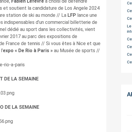
canoë,
Fabien Lefèvre
a choisi de défendre
Ce
s et soutient la candidature de Los Angele 2024
Ce
re station de ski au monde // La
LFP
lance une
Ce
es indispensables d’un commercial billetterie de
Le
nel dédié au sport dans les collectivités, vient
in
évrier 2017 au parc des expositions de
Ce
 de France de tennis // Si vous êtes à Nice et que
Ce
l’
expo « De Rio à Paris »
au Musée de sports //
Ce
Ce
T DE LA SEMAINE
A
O DE LA SEMAINE