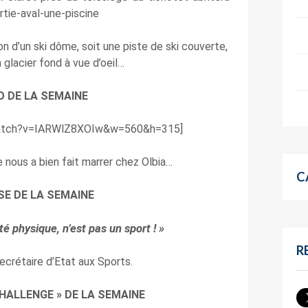
n d’un ski dôme, soit une piste de ski couverte,
 glacier fond à vue d’oeil…
O DE LA SEMAINE
watch?v=IARWlZ8XOIw&w=560&h=315]
e nous a bien fait marrer chez Olbia…
C
SE DE LA SEMAINE
té physique, n’est pas un sport ! »
R
Secrétaire d’Etat aux Sports.
HALLENGE » DE LA SEMAINE