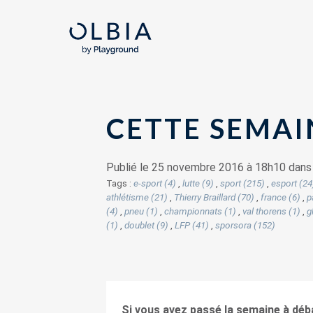
CETTE SEMAIN
Publié le 25 novembre 2016 à 18h10 dan
Tags :
e-sport (4)
,
lutte (9)
,
sport (215)
,
esport (24
athlétisme (21)
,
Thierry Braillard (70)
,
france (6)
,
p
(4)
,
pneu (1)
,
championnats (1)
,
val thorens (1)
,
g
(1)
,
doublet (9)
,
LFP (41)
,
sporsora (152)
Si vous avez passé la semaine à dé