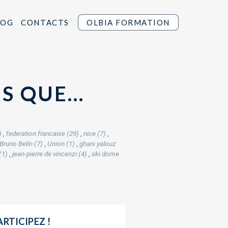
LOG
CONTACTS
OLBIA FORMATION
IS QUE…
)
,
federation francaise (29)
,
nice (7)
,
Bruno Belin (7)
,
Union (1)
,
ghani yalouz
(1)
,
jean-pierre de vincenzi (4)
,
ski dome
ARTICIPEZ !