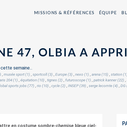
MISSIONS & RÉFÉRENCES
ÉQUIPE
B
E 47, OLBIA A APPR
s
cette semaine...
)
,
musée sport (1)
,
sportcoll (3)
,
Europe (3)
,
nexo (1)
,
arena (15)
,
station (1
aris 204 (1)
,
équitation (10)
,
tignes (2)
,
futuroscope (1)
,
patrick kanner (22)
,
lobal sports jobs (77)
,
rio (10)
,
cycle (2)
,
INSEP (39)
,
serge lecomte (4)
,
DG 
P
battre en costume sombre-chemise bleue ciel-