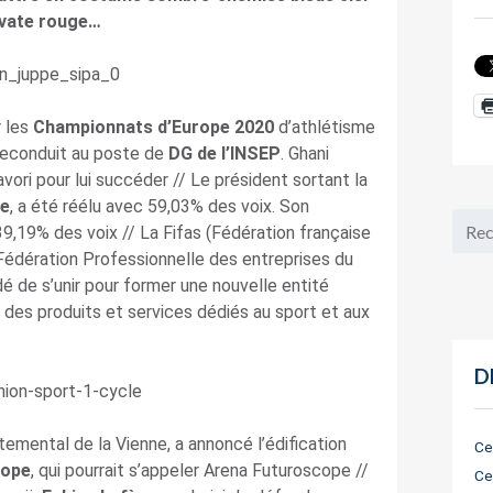
vate rouge…
r les
Championnats d’Europe 2020
d’athlétisme
 reconduit au poste de
DG de l’INSEP
. Ghani
avori pour lui succéder // Le président sortant la
e
, a été réélu avec 59,03% des voix. Son
9,19% des voix // La Fifas (Fédération française
 (Fédération Professionnelle des entreprises du
dé de s’unir pour former une nouvelle entité
 des produits et services dédiés au sport et aux
D
temental de la Vienne, a annoncé l’édification
Ce
cope
, qui pourrait s’appeler Arena Futuroscope //
Ce