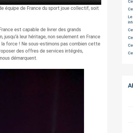
Ce
e équipe de France du sport joue collectif, soit
Ce
Le
in
 France est capable de livrer des grands
Ce
, jusqu’à leur héritage, non seulement en France
Ce
it la force ! Ne sous-estimons pas combien cette
Ce
roposer des offres de services intégrés,
Ce
et nous démarquent.
A