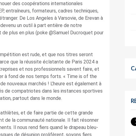
uer des coopérations internationales
P, entraîneurs, formateurs, cadres techniques,
l’étranger. De Los Angeles à Varsovie, de Erevan à
devenu un outil à part entière de notre
t de plus en plus (poke @Samuel Ducroquet pour
mpétition est rude, et que nos titres seront
arce que la réussite éclatante de Paris 2024 a
C
reprises et nos professionnels savent faire, et
ter à fond de nos temps forts. « Time is of the
e de nouveaux marchés ! L’heure est également à
és de compatriotes dans les instances sportives
sation, partout dans le monde.
R
 athlètes, et de faire partie de cette grande
t de la communauté nationale. Il fait résonner
ents. Il nous rend fiers quand le drapeau bleu-
risques de désunion prolifèrent, soyons fiers