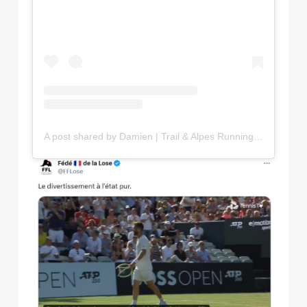
A post shared by Damien | Trail & Alpes Running (@dams_run_alps)