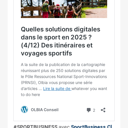
#SPORTBUSINESS
avec
SportBusiness.Cl