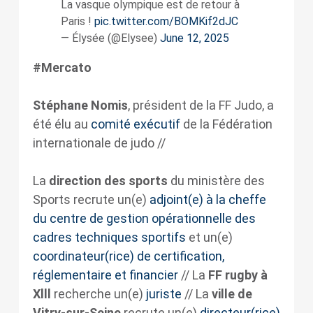
La vasque olympique est de retour à
Paris !
pic.twitter.com/BOMKif2dJC
— Élysée (@Elysee)
June 12, 2025
#Mercato
Stéphane Nomis
, président de la FF Judo, a
été élu au
comité exécutif
de la Fédération
internationale de judo //
La
direction des sports
du ministère des
Sports recrute un(e)
adjoint(e) à la cheffe
du centre de gestion opérationnelle des
cadres techniques sportifs
et un(e)
coordinateur(rice) de certification,
réglementaire et financier
// La
FF rugby à
Xlll
recherche un(e)
juriste
// La
ville de
Vitry-sur-Seine
recrute un(e)
directeur(rice)