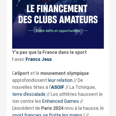
Y’a pas que la France dans le sport
!
avec
Francs Jeux
L’
eSport
et le
mouvement olympique
approfondissent
leur relation
// De
nouvelles têtes à l’
ASOIF
// La Tchéquie,
terre d’escalade
// Les athlètes haussent le
ton contre les
Enhanced Games
//
L’excédent de
Paris 2024
revu à la hausse, le
sport français se frotte les mains
! //