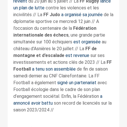
revient
du 20 juin au 5 juillet // La
FF Rugby
lance
un plan de lutte
contre les violences et les
incivilités // La
FF Judo
a organisé sa journée
de la
diplomatie sportive ce mercredi 12 juin // A
l’occasion du centenaire de la
Fédération
internationale des échecs
, une grande partie
simultanée sur 100 échiquiers
est organisée
au
château d’Asnières le 20 juillet // La
FF de
montagne et d’escalade
est revenue
sur ses
investissements et actions clés de 2023 // La
FF
Football
a tenu son assemblée
de fin de saison
samedi dernier au CNF Clairefontaine. La FF
Football a également
signé un partenariat
avec
Football écologie dans le cadre de son plan
d’engagement sociétal. Enfin, la Fédération
a
annoncé avoir battu
son record de licenciés sur la
saison 2023/2024 //