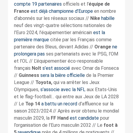
compte 19 partenaires
officiels et l’
équipe de
France
est déjà championne d’Europe
en nombre
d’abonnés sur les réseaux sociaux //
Nike
habille
neuf des vingt-quatre sélections nationales de
l’Euro 2024, l’équipementier américain
est la
première marque
citée par les Français comme
partenaire des Bleus, devant Adidas //
Orange
ne
prolongera pas
ses partenariats avec le PSG, l’OM
et l’OL // L’équipementier éco-responsable
français
Nolt
s’est associé
avec Omar da Fonseca
//
Guinness
sera la bière officielle
de la Premier
League //
Toyota,
qui va arrêter les Jeux
Olympiques,
s’associe avec la NFL
aux Etats-Unis
et le flag-football… qui entre aux Jeux de LA 2028
// Le
Top 14
a battu un record
d’affluence sur la
saison 2023/2024 // Après avoir obtenu le mondial
masculin 2029, la
FF Hand
est candidate
pour
l’organisation de l’Euro masculin 2032 // Le
foot à
5
revendique
près de 4 millions de pratiquants //