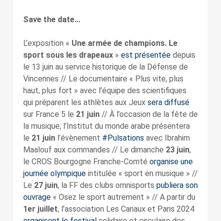
Save the date…
L’exposition «
Une armée de champions. Le
sport sous les drapeaux
»
est présentée
depuis
le 13 juin au service historique de la Défense de
Vincennes // Le documentaire « Plus vite, plus
haut, plus fort » avec l’équipe des scientifiques
qui préparent les athlètes aux Jeux
sera diffusé
sur France 5 le
21 juin
// À l’occasion de la fête de
la musique, l’Institut du monde arabe présentera
le
21 juin
l’évènement
#Pulsations
avec Ibrahim
Maalouf aux commandes // Le dimanche
23 juin
,
le CROS Bourgogne Franche-Comté
organise une
journée olympique
intitulée « sport en musique » //
Le
27 juin
, la FF des clubs omnisports
publiera son
ouvrage
« Osez le sport autrement » // A partir du
1er juillet
, l’association Les Canaux et Paris 2024
organisent le festival
solidaire et circulaire des