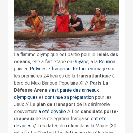
La flamme olympique est partie pour le
relais des
océans
, elle a fait étape en
Guyane
, à la
Réunion
puis en
Polynésie française
.
Retour en image
sur
les premières 24 heures de la
transatlantique
à
bord du Maxi Banque Populaire XI //
Paris La
Défense Arena
s’est parée des anneaux
olympiques
et
continue sa préparation
pour les
Jeux // Le
plan de transport
de la cérémonie
d’ouverture
a été dévoilé
// Les
candidats porte-
drapeaux
de la délégation française
ont été
dévoilés
// Les dates du
relais
dans la Marne (30
juillet) et à Chartes (7 juillet), jours des élections