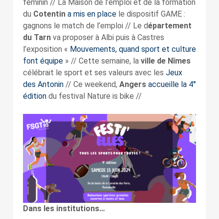
féminin // La Maison de l’emploi et de la formation
du
Cotentin
a mis en place
le dispositif GAME :
gagnons le match de l’emploi // Le d
épartement
du Tarn
va proposer à Albi puis à Castres
l’exposition «
Mouvements, quand sport et culture
font équipe
» // Cette semaine, la
ville de Nîmes
célébrait le sport et ses valeurs avec les
Jeux
des Antonin
// Ce weekend,
Angers
accueille la 4°
édition
du festival Nature is bike //
Dans les institutions…