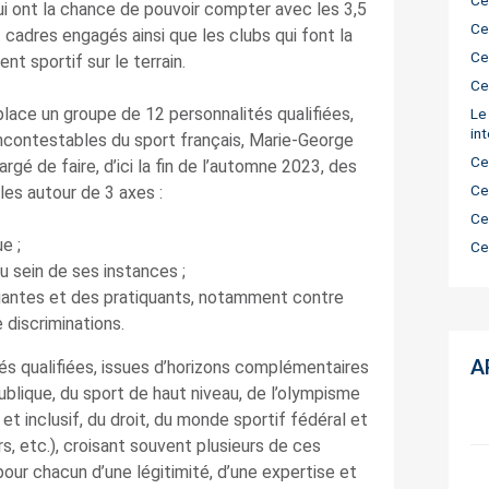
Ce
qui ont la chance de pouvoir compter avec les 3,5
Ce
 cadres engagés ainsi que les clubs qui font la
Ce
nt sportif sur le terrain.
Ce
lace un groupe de 12 personnalités qualifiées,
Le
in
incontestables du sport français, Marie-George
Ce
gé de faire, d’ici la fin de l’automne 2023, des
Ce
les autour de 3 axes :
Ce
e ;
Ce
u sein de ses instances ;
uantes et des pratiquants, notamment contre
 discriminations.
A
s qualifiées, issues d’horizons complémentaires
blique, du sport de haut niveau, de l’olympisme
t inclusif, du droit, du monde sportif fédéral et
rs, etc.), croisant souvent plusieurs de ces
ur chacun d’une légitimité, d’une expertise et