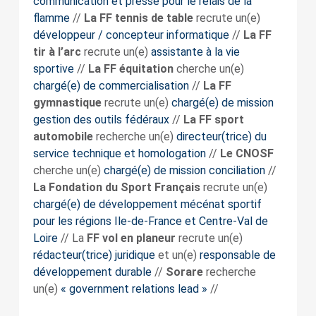
communication et presse pour le relais de la
flamme
//
La FF tennis de table
recrute un(e)
développeur / concepteur informatique
//
La FF
tir à l’arc
recrute un(e)
assistante à la vie
sportive
//
La FF équitation
cherche un(e)
chargé(e) de commercialisation
//
La FF
gymnastique
recrute un(e)
chargé(e) de mission
gestion des outils fédéraux
//
La FF sport
automobile
recherche un(e)
directeur(trice) du
service technique et homologation
//
Le CNOSF
cherche un(e)
chargé(e) de mission conciliation
//
La Fondation du Sport Français
recrute un(e)
chargé(e) de développement mécénat sportif
pour les régions Ile-de-France et Centre-Val de
Loire
// La
FF vol en planeur
recrute un(e)
rédacteur(trice) juridique
et un(e)
responsable de
développement durable
//
Sorare
recherche
un(e)
« government relations lead »
//