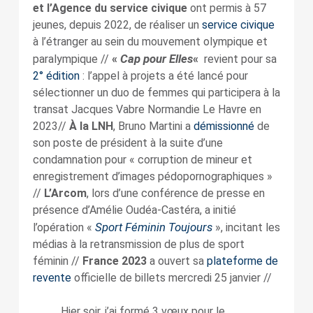
et l’Agence du service civique
ont permis à 57
jeunes, depuis 2022, de réaliser un
service civique
à l’étranger au sein du mouvement olympique et
Cap pour Elles
paralympique //
«
«
revient pour sa
2° édition
: l’appel à projets a été lancé pour
sélectionner un duo de femmes qui participera à la
transat Jacques Vabre Normandie Le Havre en
2023//
À la LNH
, Bruno Martini a
démissionné
de
son poste de président à la suite d’une
condamnation pour « corruption de mineur et
enregistrement d’images pédopornographiques »
//
L’Arcom
, lors d’une conférence de presse en
présence d’Amélie Oudéa-Castéra, a initié
Sport Féminin Toujours
l’opération «
», incitant les
médias à la retransmission de plus de sport
féminin //
France 2023
a ouvert sa
plateforme de
revente
officielle de billets mercredi 25 janvier //
Hier soir, j’ai formé 3 vœux pour le