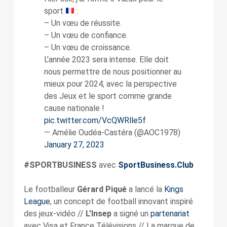
sport
:
– Un vœu de réussite.
– Un vœu de confiance.
– Un vœu de croissance.
L’année 2023 sera intense. Elle doit
nous permettre de nous positionner au
mieux pour 2024, avec la perspective
des Jeux et le sport comme grande
cause nationale !
pic.twitter.com/VcQWRlle5f
— Amélie Oudéa-Castéra (@AOC1978)
January 27, 2023
#SPORTBUSINESS
avec
SportBusiness.Club
Le footballeur
Gérard Piqué
a lancé la
Kings
League
, un concept de football innovant inspiré
des jeux-vidéo //
L’Insep
a signé un
partenariat
avec Visa et France Télévisions // La marque de