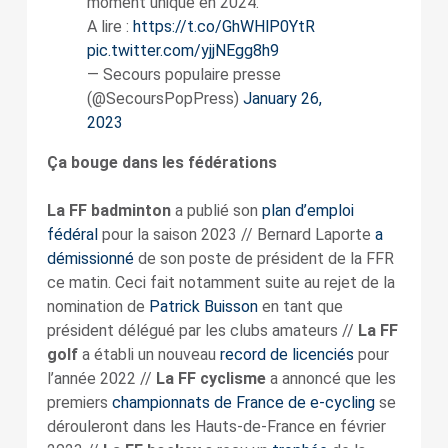
moment unique en 2024.
A lire :
https://t.co/GhWHlP0YtR
pic.twitter.com/yjjNEgg8h9
— Secours populaire presse
(@SecoursPopPress)
January 26,
2023
Ça bouge dans les fédérations
La FF badminton
a publié son
plan d’emploi
fédéral
pour la saison 2023 // Bernard Laporte
a
démissionné
de son poste de président de la FFR
ce matin. Ceci fait notamment suite au rejet de la
nomination de
Patrick Buisson
en tant que
président délégué par les clubs amateurs //
La FF
golf
a établi un nouveau
record de licenciés
pour
l’année 2022 //
La FF cyclisme
a annoncé que les
premiers
championnats de France de e-cycling
se
dérouleront dans les Hauts-de-France en février