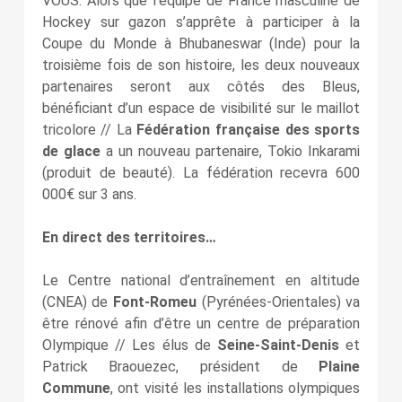
VOUS. Alors que l’équipe de France masculine de
Hockey sur gazon s’apprête à participer à la
Coupe du Monde à Bhubaneswar (Inde) pour la
troisième fois de son histoire, les deux nouveaux
partenaires seront aux côtés des Bleus,
bénéficiant d’un espace de visibilité sur le maillot
tricolore // La
Fédération française des sports
de glace
a un nouveau partenaire, Tokio Inkarami
(produit de beauté). La fédération recevra 600
000€ sur 3 ans.
En direct des territoires…
Le Centre national d’entraînement en altitude
(CNEA) de
Font-Romeu
(Pyrénées-Orientales) va
être rénové afin d’être un centre de préparation
Olympique //
Les élus de
Seine-Saint-Denis
et
Patrick Braouezec,
président de
Plaine
Commune
, o
nt visité les installations olympiques