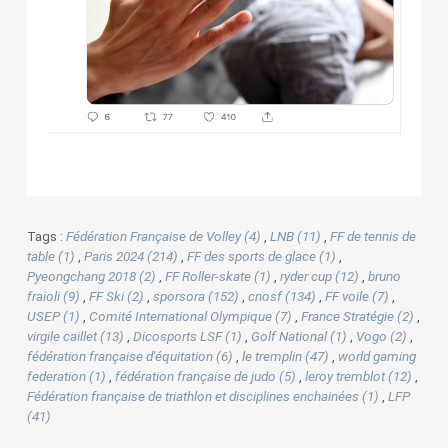
Tags :
Fédération Française de Volley (4)
,
LNB (11)
,
FF de tennis de
table (1)
,
Paris 2024 (214)
,
FF des sports de glace (1)
,
Pyeongchang 2018 (2)
,
FF Roller-skate (1)
,
ryder cup (12)
,
bruno
fraioli (9)
,
FF Ski (2)
,
sporsora (152)
,
cnosf (134)
,
FF voile (7)
,
USEP (1)
,
Comité International Olympique (7)
,
France Stratégie (2)
,
virgile caillet (13)
,
Dicosports LSF (1)
,
Golf National (1)
,
Vogo (2)
,
fédération française d'équitation (6)
,
le tremplin (47)
,
world gaming
federation (1)
,
fédération française de judo (5)
,
leroy tremblot (12)
,
Fédération française de triathlon et disciplines enchainées (1)
,
LFP
(41)